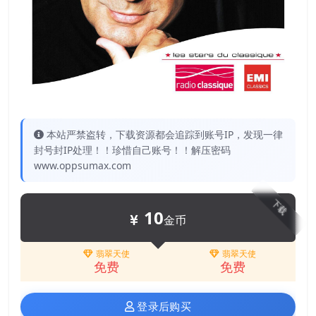
本站严禁盗转，下载资源都会追踪到账号IP，发现一律
封号封IP处理！！珍惜自己账号！！解压密码
www.oppsumax.com
下载
10
金币
翡翠天使
翡翠天使
免费
免费
登录后购买