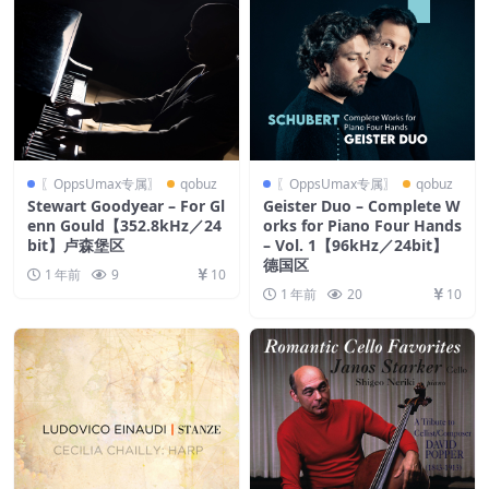
〖OppsUmax专属〗
qobuz
〖OppsUmax专属〗
qobuz
Stewart Goodyear – For Gl
Geister Duo – Complete W
enn Gould【352.8kHz／24
orks for Piano Four Hands
bit】卢森堡区
– Vol. 1【96kHz／24bit】
德国区
1 年前
9
10
1 年前
20
10