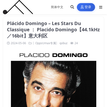
登录
Plácido Domingo – Les Stars Du
Classique ： Placido Domingo【44.1kHz
／16bit】意大利区
2024-05-06
〖OppsUmax专属〗
qobuz
24