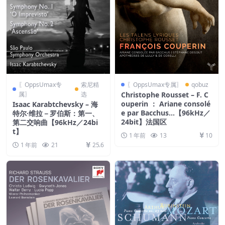
〖OppsUmax专
索尼精
〖OppsUmax专属〗
qobuz
属〗
选
Christophe Rousset – F. C
ouperin ： Ariane consolé
Isaac Karabtchevsky – 海
e par Bacchus…【96kHz／
特尔·维拉－罗伯斯：第一、
24bit】法国区
第二交响曲【96kHz／24bi
t】
1 年前
13
10
1 年前
21
25.6