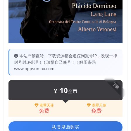
本站严禁盗转，下载资源都会追踪到账号IP，发现一律
封号封IP处理！！珍惜自己账号！！解压密码
www.oppsumax.com
下载
10
金币
翡翠天使
翡翠天使
免费
免费
登录后购买