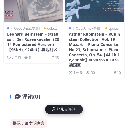
〖OppsUmax专属〗
qobuz
〖OppsUmax专属〗
qobuz
Leonard Bernstein – Strau
Arthur Rubinstein – Rubin
ss： Der Rosenkavalier (20
stein Collection, Vol. 19：
14 Remastered Version)
Mozart： Piano Concerto
【96kHz／24bit】奥地利区
No.23, Schumann： Piano
Concerto, Op. 54【44.1kH
2 年前
9
10
z／16bit】0090266301928
德国区
1 年前
30
10
评论(0)
登录后评论
提示：请文明发言