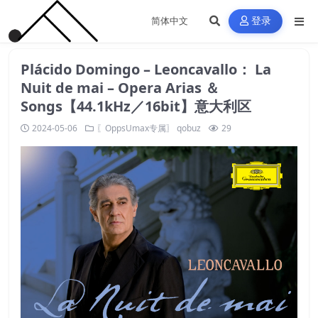
登录
Plácido Domingo – Leoncavallo： La
Nuit de mai – Opera Arias ＆
Songs【44.1kHz／16bit】意大利区
2024-05-06
〖OppsUmax专属〗
qobuz
29