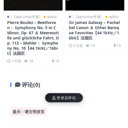
〖OppsUmax专属〗
qobuz
〖OppsUmax专属〗
qobuz
Pierre Boulez – Beethove
Sir James Galway – Pachel
n： Symphony No. 5 in C
bel Canon ＆ Other Baroq
Minor, Op. 67 ＆ Meeressti
ue Favorites【44.1kHz／1
lle und glückliche Fahrt, O
6bit】法国区
p. 112 – Mahler： Sympho
5 月前
14
10
ny No. 10【44.1kHz／16bi
t】法国区
1 年前
29
10
评论(0)
登录后评论
提示：请文明发言