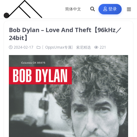
登录
Bob Dylan – Love And Theft【96kHz／
24bit】
2024-02-17
〖OppsUmax专属〗
索尼精选
221