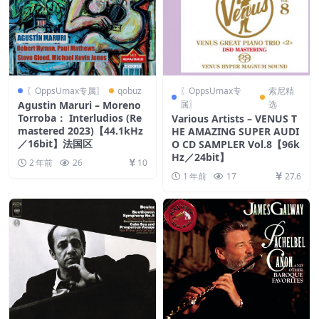
〖OppsUmax专属〗
qobuz
〖OppsUmax专
索尼精
Agustin Maruri – Moreno
属〗
选
Torroba： Interludios (Re
Various Artists – VENUS T
mastered 2023)【44.1kHz
HE AMAZING SUPER AUDI
／16bit】法国区
O CD SAMPLER Vol.8【96k
Hz／24bit】
2 年前
26
10
1 年前
17
27.6