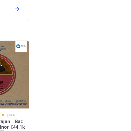
〗
qobuz
ajan – Bac
inor【44.1k