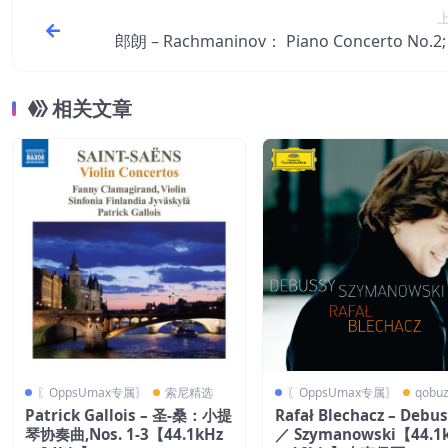
郎朗 – Rachmaninov： Piano Concerto No.2;
psody on a Theme of Paganini; Prelude op.
4.1kHz／16bit】意
相关文章
〖OppsUmax专属〗
索尼精选
〖OppsUmax专属〗
qobu
Patrick Gallois – 圣-桑：小提
Rafał Blechacz – Debu
琴协奏曲,Nos. 1-3【44.1kHz
／ Szymanowski【44.1