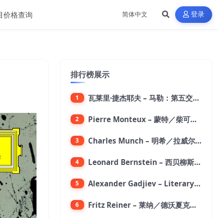
目价格查询
登录
排行榜展示
瓦莱里·捷杰耶夫 – 马勒：第五交响曲【96kHz／24bit】
1
Pierre Monteux – 蒙特／柴可夫斯基：第六交响曲【176.4kHz／24bit】
2
Charles Munch – 明希／拉威尔：波莱罗舞曲【176.4kHz／24bit】
3
Leonard Bernstein – 西贝柳斯：芬兰颂／格里格：培尔·金特组曲【44.1kHz／24bit】
4
Alexander Gadjiev – Literary Fantasies【FLAC 192】
5
Fritz Reiner – 莱纳／德沃夏克：第九交响曲【176.4kHz／24bit】
6