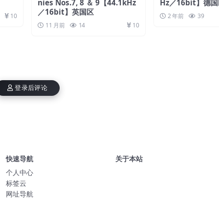
nies Nos.7, 8 ＆ 9【44.1kHz
Hz／16bit】德
／16bit】英国区
10
2 年前
39
11 月前
14
10
登录后评论
快速导航
关于本站
个人中心
标签云
网址导航