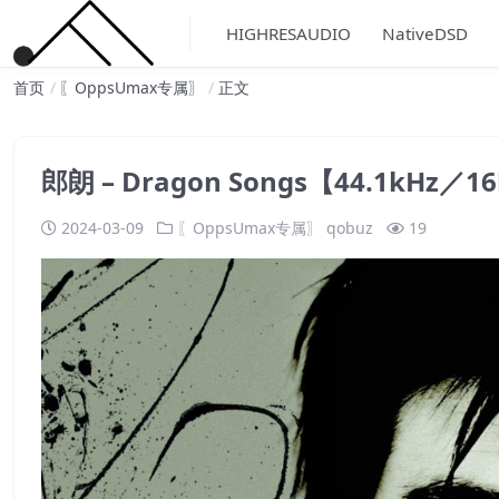
HIGHRESAUDIO
NativeDSD
首页
〖OppsUmax专属〗
正文
郎朗 – Dragon Songs【44.1kHz／
2024-03-09
〖OppsUmax专属〗
qobuz
19