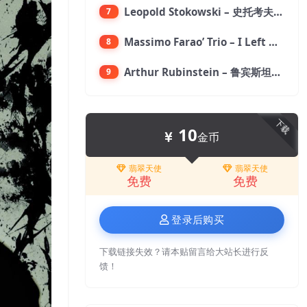
Leopold Stokowski – 史托考夫斯基：狂想曲【176.4kHz／24bit】
7
Massimo Farao’ Trio – I Left My Heart In San Francisco (2.8MHz DSD)【2.8MHz／1bit】
8
Arthur Rubinstein – 鲁宾斯坦／勃拉姆斯：第一钢琴协奏曲【176.4kHz／24bit】
9
下载
10
金币
翡翠天使
翡翠天使
免费
免费
登录后购买
下载链接失效？请本贴留言给大站长进行反
馈！