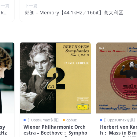
上一篇
下一篇
 Rha
郎朗 – Memory【44.1kHz／16bit】意大利区
23【4
大利区
z
〖OppsUmax专属〗
qobuz
〖OppsUmax专属
ssy
Wiener Philharmonic Orch
Herbert von Kar
kHz
estra – Beethove： Sympho
h： Mass in B m