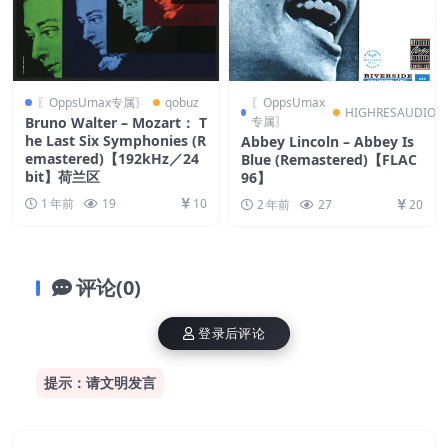
〖OppsUmax专属〗
qobuz
〖OppsUmax
HIGHRESAUDIO
Bruno Walter – Mozart： T
专属〗
he Last Six Symphonies (R
Abbey Lincoln – Abbey Is
emastered)【192kHz／24
Blue (Remastered)【FLAC
bit】荷兰区
96】
1 年前
19
10
2 年前
27
20
评论(0)
登录后评论
提示：请文明发言