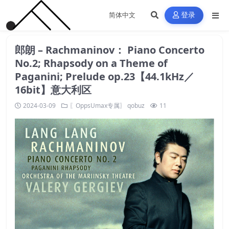
登录
郎朗 – Rachmaninov： Piano Concerto
No.2; Rhapsody on a Theme of
Paganini; Prelude op.23【44.1kHz／
16bit】意大利区
2024-03-09
〖OppsUmax专属〗
qobuz
11