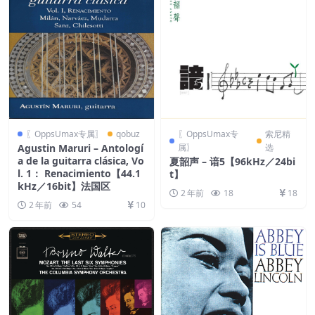
〖OppsUmax专属〗
qobuz
〖OppsUmax专
索尼精
Agustin Maruri – Antologí
属〗
选
a de la guitarra clásica, Vo
夏韶声 – 谙5【96kHz／24bi
l. 1： Renacimiento【44.1
t】
kHz／16bit】法国区
2 年前
18
18
2 年前
54
10