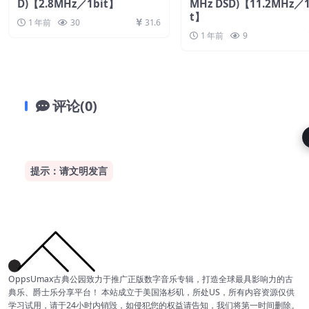
D)【2.8MHz／1bit】
MHz DSD)【11.2MHz／1
t】
1 年前
30
31.6
1 年前
9
评论(0)
提示：请文明发言
OppsUmax古典公园致力于推广正版数字音乐专辑，打造全球最具影响力的古
典乐、爵士乐分享平台！ 本站成立于美国洛杉矶，所处US，所有内容资源仅供
学习试用，请于24小时内销毁，如侵犯您的权益请告知，我们将第一时间删除。