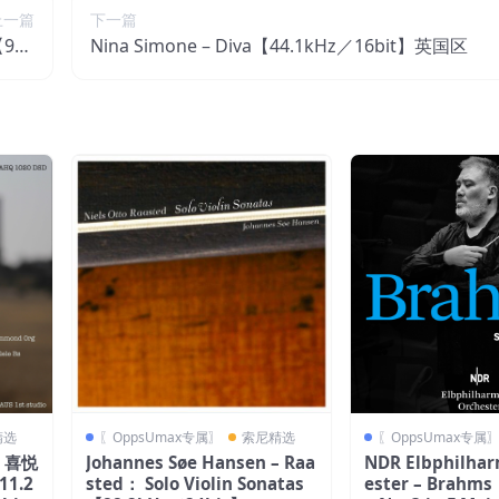
上一篇
下一篇
【96k
Nina Simone – Diva【44.1kHz／16bit】英国区
英国区
精选
〖OppsUmax专属〗
索尼精选
〖OppsUmax专属
– 喜悦
Johannes Søe Hansen – Raa
NDR Elbphilhar
11.2
sted： Solo Violin Sonatas
ester – Brahm