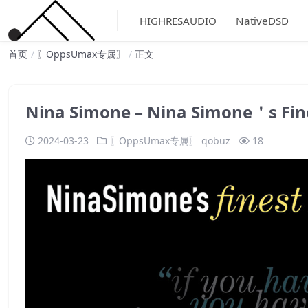
HIGHRESAUDIO
NativeDSD
首页
〖OppsUmax专属〗
正文
Nina Simone – Nina Simone＇s 
2024-03-23
〖OppsUmax专属〗
qobuz
18