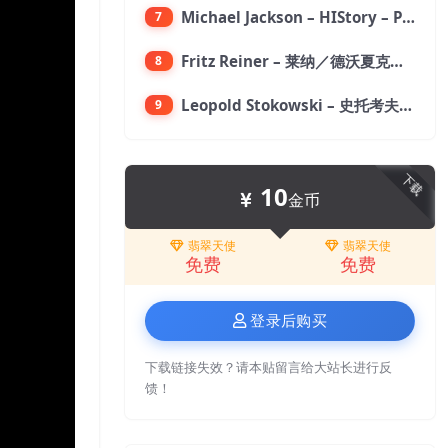
Michael Jackson – HIStory – PAST, PRESENT AND FUTURE – BOOK I【96kHz／24bit】
7
Fritz Reiner – 莱纳／德沃夏克：第九交响曲【176.4kHz／24bit】
8
Leopold Stokowski – 史托考夫斯基：狂想曲【176.4kHz／24bit】
9
下载
10
金币
翡翠天使
翡翠天使
免费
免费
登录后购买
下载链接失效？请本贴留言给大站长进行反
馈！