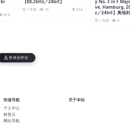
bi
【88.2kHz／24bit】
y No. 3 in F Majo
ve, Hamburg, 
1 年前
16
25.6
z／24bit】奥地
47.6
1 年前
4
登录后评论
快速导航
关于本站
个人中心
标签云
网址导航