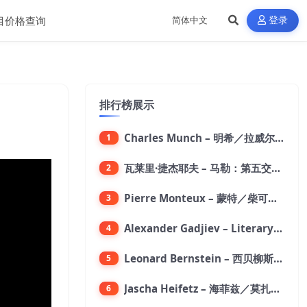
目价格查询
登录
排行榜展示
Charles Munch – 明希／拉威尔：波莱罗舞曲【176.4kHz／24bit】
1
瓦莱里·捷杰耶夫 – 马勒：第五交响曲【96kHz／24bit】
2
Pierre Monteux – 蒙特／柴可夫斯基：第六交响曲【176.4kHz／24bit】
3
Alexander Gadjiev – Literary Fantasies【FLAC 192】
4
Leonard Bernstein – 西贝柳斯：芬兰颂／格里格：培尔·金特组曲【44.1kHz／24bit】
5
Jascha Heifetz – 海菲兹／莫扎特：第四小提琴协奏曲，第五小提琴协奏曲《土耳其》／维瓦尔第：小提琴与大提琴协奏曲，RV 547【192kHz／24bit】
6