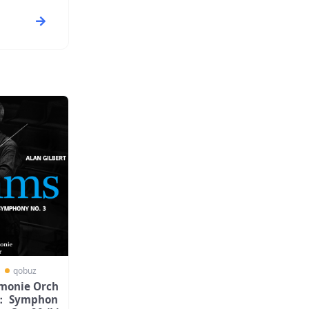
〗
qobuz
monie Orch
s： Symphon