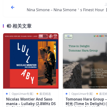
Nina Simone – Nina Simone＇s Finest Hour
Hz／24bit】
相关文章
〖OppsUmax专属〗
索尼精选
〖OppsUmax专属〗
索尼
Nicolas Montier And Saxo
Tomonao Hara Group 
mania – Lullaby (2.8MHz DS
时光 (Time In Delight) (