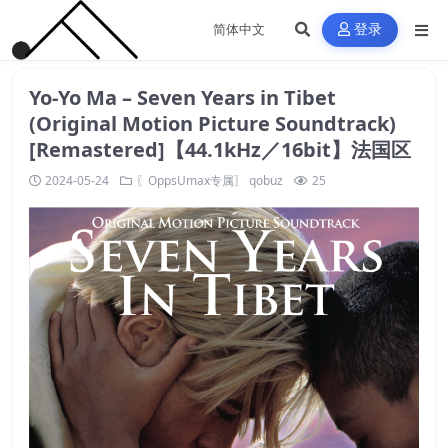
登录
Yo-Yo Ma – Seven Years in Tibet
(Original Motion Picture Soundtrack)
[Remastered]【44.1kHz／16bit】法国区
2024-05-24
〖OppsUmax专属〗
qobuz
25