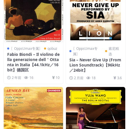
〖OppsUmax专属〗
qobuz
〖OppsUmax专
索尼精
Fabio Biondi – Il violino de
属〗
选
lla generazione dell＇Otta
Sia – Never Give Up (From
nta in Italia【44.1kHz／16
Lion Soundtrack)【96kHz
bit】德国区
／24bit】
2 年前
16
10
2 月前
18
3.6