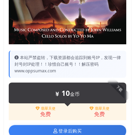
本站严禁盗转，下载资源都会追踪到账号IP，发现一律
封号封IP处理！！珍惜自己账号！！解压密码
www.oppsumax.com
下载
10
金币
翡翠天使
翡翠天使
免费
免费
登录后购买