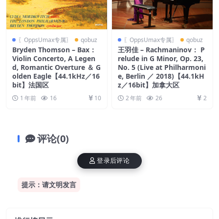
〖OppsUmax专属〗
qobuz
〖OppsUmax专属〗
qobuz
Bryden Thomson – Bax：
王羽佳 – Rachmaninov： P
Violin Concerto, A Legen
relude in G Minor, Op. 23,
d, Romantic Overture ＆ G
No. 5 (Live at Philharmoni
olden Eagle【44.1kHz／16
e, Berlin ／ 2018)【44.1kH
bit】法国区
z／16bit】加拿大区
1 年前
16
10
2 年前
26
2
评论(0)
登录后评论
提示：请文明发言