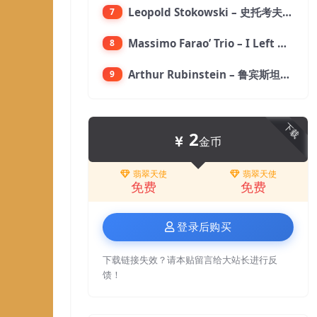
Leopold Stokowski – 史托考夫斯基：狂想曲【176.4kHz／24bit】
7
Massimo Farao’ Trio – I Left My Heart In San Francisco (2.8MHz DSD)【2.8MHz／1bit】
8
Arthur Rubinstein – 鲁宾斯坦／勃拉姆斯：第一钢琴协奏曲【176.4kHz／24bit】
9
下载
2
金币
翡翠天使
翡翠天使
免费
免费
登录后购买
下载链接失效？请本贴留言给大站长进行反
馈！