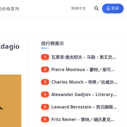
目价格查询
登录
排行榜展示
Adagio
瓦莱里·捷杰耶夫 – 马勒：第五交响曲【96kHz／24bit】
1
Pierre Monteux – 蒙特／柴可夫斯基：第六交响曲【176.4kHz／24bit】
2
Charles Munch – 明希／拉威尔：波莱罗舞曲【176.4kHz／24bit】
3
Alexander Gadjiev – Literary Fantasies【FLAC 192】
4
Leonard Bernstein – 西贝柳斯：芬兰颂／格里格：培尔·金特组曲【44.1kHz／24bit】
5
Fritz Reiner – 莱纳／德沃夏克：第九交响曲【176.4kHz／24bit】
6