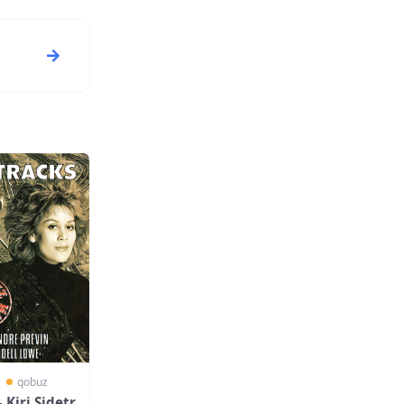
〗
qobuz
 Kiri Sidetr