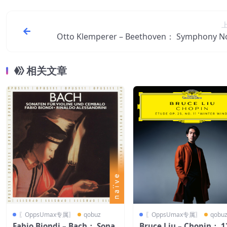
Otto Klemperer – Beethoven： Symphony No.
n C Major, Op. 21： III. Minuet. Allegro molto
vace – Trio【44.1kHz／16bit
相关文章
〖OppsUmax专属〗
qobuz
〖OppsUmax专属〗
qobu
Fabio Biondi – Bach： Sona
Bruce Liu – Chopin： 1