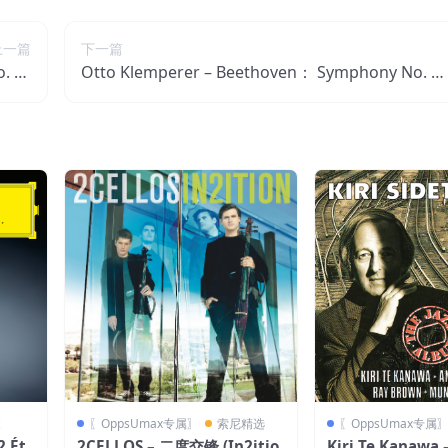
上一篇
下一篇
 1 i
Otto Klemperer – Beethoven： Symphony No. 1 i
 e vi
n C Major, Op. 21【44.1kHz／16bit】法国区
】法国区
z
〖OppsUmax专属〗
索尼精选
〖OppsUmax专属
2 Ét
2CELLOS – 二度交锋 (In2itio
Kiri Te Kanawa –