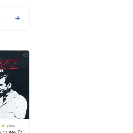
〗
qobuz
dn＇t We【4