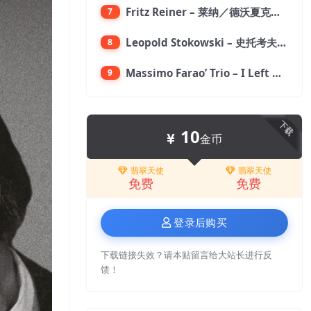
Fritz Reiner – 莱纳／德沃夏克：第九交响曲【176.4kHz／24bit】
7
Leopold Stokowski – 史托考夫斯基：狂想曲【176.4kHz／24bit】
8
Massimo Farao’ Trio – I Left My Heart In San Francisco (2.8MHz DSD)【2.8MHz／1bit】
9
下载
10
金币
翡翠天使
翡翠天使
免费
免费
登录后购买
下载链接失效？请本贴留言给大站长进行反
馈！