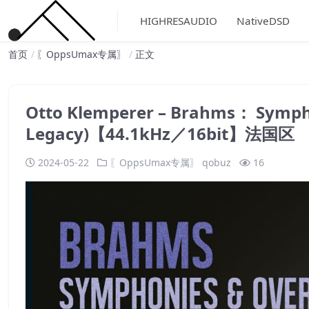
HIGHRESAUDIO
NativeDSD
首页
〖OppsUmax专属〗
正文
Otto Klemperer – Brahms： Sympho
Legacy)【44.1kHz／16bit】法国区
2024-05-22
〖OppsUmax专属〗
qobuz
16