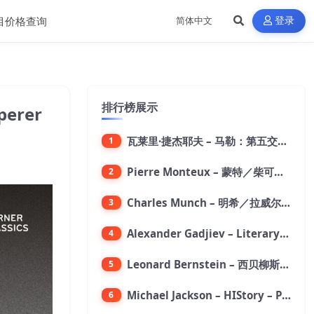
目价格查询
登录
排行榜展示
perer
瓦莱里·捷杰耶夫 – 马勒：第五交响曲【96kHz／24bit】
1
Pierre Monteux – 蒙特／柴可夫斯基：第六交响曲【176.4kHz／24bit】
2
Charles Munch – 明希／拉威尔：波莱罗舞曲【176.4kHz／24bit】
3
Alexander Gadjiev – Literary Fantasies【FLAC 192】
4
Leonard Bernstein – 西贝柳斯：芬兰颂／格里格：培尔·金特组曲【44.1kHz／24bit】
5
Michael Jackson – HIStory – PAST, PRESENT AND FUTURE – BOOK I【96kHz／24bit】
6