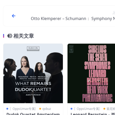
Otto Klemperer – Schumann： Symphony N
– Faust Overture (2011 – Remaster) (Otto Kl
rer)【44.1kHz／16bit
相关文章
〖OppsUmax专属〗
qobuz
〖OppsUmax专属〗
索尼
Dudok Quartet Amsterdam
Leonard Bernstein –