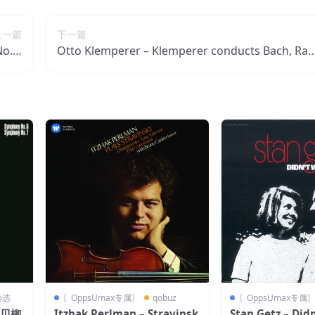
上一篇
下一篇
o. 3
Otto Klemperer – Klemperer conducts Bach, Ra
empe
meau, Handel, Gluck ＆ Haydn【44.1kHz／16bi
】法国区
t】法国区
精选
〖OppsUmax专属〗
qobuz
〖OppsUmax专属
 西贝柳
Itzhak Perlman – Stravinsk
Stan Getz – Di