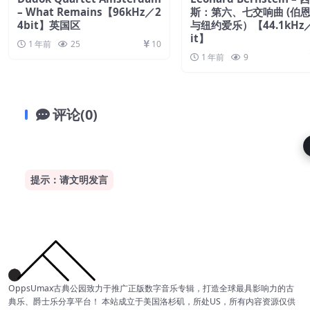
– What Remains【96kHz／2
斯：第六、七交响曲 (伯
4bit】英国区
与纽约爱乐）【44.1kHz／
it】
1 年前
25
10
1 年前
9
评论(0)
提示：请文明发言
OppsUmax古典公园致力于推广正版数字音乐专辑，打造全球最具影响力的古
典乐、爵士乐分享平台！ 本站成立于美国洛杉矶，所处US，所有内容资源仅供