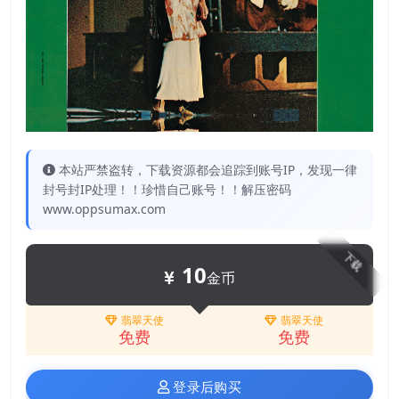
本站严禁盗转，下载资源都会追踪到账号IP，发现一律
封号封IP处理！！珍惜自己账号！！解压密码
www.oppsumax.com
下载
10
金币
翡翠天使
翡翠天使
免费
免费
登录后购买