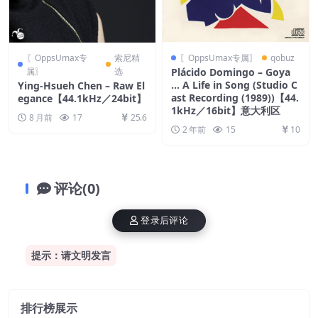
〖OppsUmax专
索尼精
〖OppsUmax专属〗
qobuz
属〗
选
Plácido Domingo – Goya
… A Life in Song (Studio C
Ying-Hsueh Chen – Raw El
ast Recording (1989))【44.
egance【44.1kHz／24bit】
1kHz／16bit】意大利区
8 月前
17
25.6
2 年前
15
10
评论(0)
登录后评论
提示：请文明发言
排行榜展示