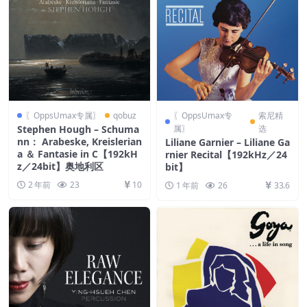
〖OppsUmax专属〗
qobuz
〖OppsUmax专
索尼精
Stephen Hough – Schuma
属〗
选
nn： Arabeske, Kreislerian
Liliane Garnier – Liliane Ga
a ＆ Fantasie in C【192kH
rnier Recital【192kHz／24
z／24bit】奥地利区
bit】
2 年前
23
10
1 年前
26
33.6