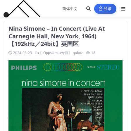
登录
Nina Simone – In Concert (Live At
Carnegie Hall, New York, 1964)
【192kHz／24bit】英国区
2024-03-23
〖OppsUmax专属〗
qobuz
18