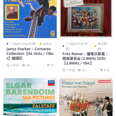
〖OppsUmax专属〗
qobuz
〖OppsUmax专
索尼精
Janos Starker – Concerto
属〗
选
Collection【44.1kHz／16bi
Fritz Reiner – 穆索尔斯基：
t】德国区
图画展览会 (2.8MHz DSD)
【2.8MHz／1bit】
2 年前
30
10
1 年前
21
31.6