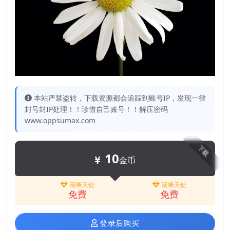
本站严禁盗转，下载资源都会追踪到账号IP，发现一律
封号封IP处理！！珍惜自己账号！！解压密码
www.oppsumax.com
下载
10
金币
翡翠天使
翡翠天使
免费
免费
登录后购买