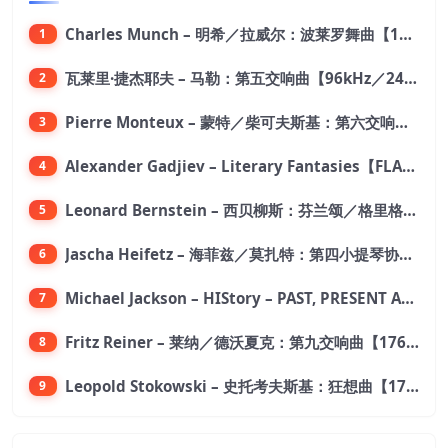
Charles Munch – 明希／拉威尔：波莱罗舞曲【176.4kHz／24bit】
1
瓦莱里·捷杰耶夫 – 马勒：第五交响曲【96kHz／24bit】
2
Pierre Monteux – 蒙特／柴可夫斯基：第六交响曲【176.4kHz／24bit】
3
Alexander Gadjiev – Literary Fantasies【FLAC 192】
4
Leonard Bernstein – 西贝柳斯：芬兰颂／格里格：培尔·金特组曲【44.1kHz／24bit】
5
Jascha Heifetz – 海菲兹／莫扎特：第四小提琴协奏曲，第五小提琴协奏曲《土耳其》／维瓦尔第：小提琴与大提琴协奏曲，RV 547【192kHz／24bit】
6
Michael Jackson – HIStory – PAST, PRESENT AND FUTURE – BOOK I【96kHz／24bit】
7
Fritz Reiner – 莱纳／德沃夏克：第九交响曲【176.4kHz／24bit】
8
Leopold Stokowski – 史托考夫斯基：狂想曲【176.4kHz／24bit】
9