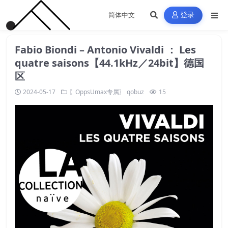
登录
Fabio Biondi – Antonio Vivaldi ： Les
quatre saisons【44.1kHz／24bit】德国
区
2024-05-17
〖OppsUmax专属〗
qobuz
15