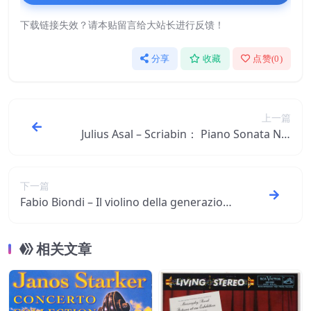
下载链接失效？请本贴留言给大站长进行反馈！
分享
收藏
点赞(
0
)
上一篇
Julius Asal – Scriabin： Piano Sonata No.
1 in F Minor, Op. 6： IV. Funebre【96kHz
／24bit】美国区
下一篇
Fabio Biondi – Il violino della generazion
e dell＇Ottanta in Italia【44.1kHz／16bi
t】德国区
相关文章