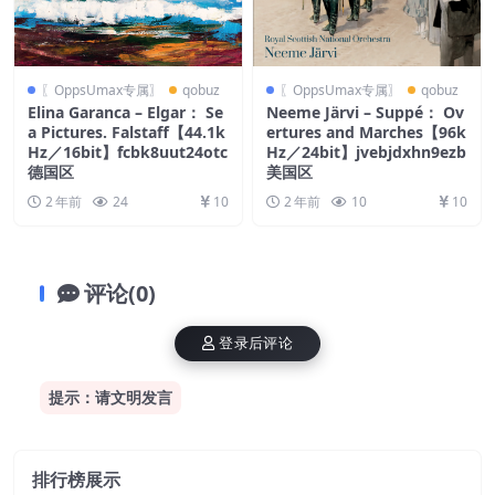
〖OppsUmax专属〗
qobuz
〖OppsUmax专属〗
qobuz
Elina Garanca – Elgar： Se
Neeme Järvi – Suppé： Ov
a Pictures. Falstaff【44.1k
ertures and Marches【96k
Hz／16bit】fcbk8uut24otc
Hz／24bit】jvebjdxhn9ezb
德国区
美国区
2 年前
24
10
2 年前
10
10
评论(0)
登录后评论
提示：请文明发言
排行榜展示