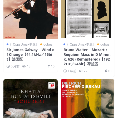
〖OppsUmax专属〗
qobuz
〖OppsUmax专属〗
qobuz
Sir James Galway – Wind o
Bruno Walter – Mozart：
f Change【44.1kHz／16bi
Requiem Mass in D Minor,
t】法国区
K. 626 (Remastered)【192
kHz／24bit】荷兰区
5 月前
13
10
1 年前
22
10