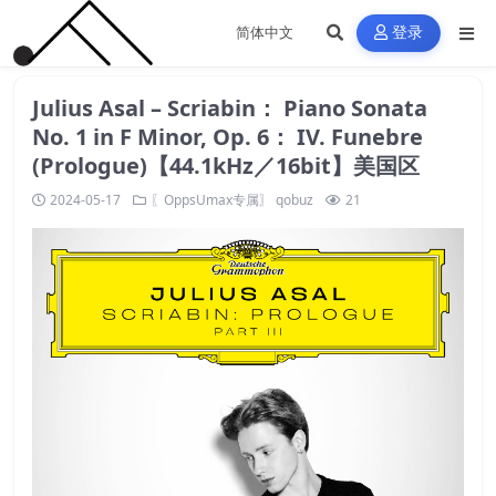
登录
Julius Asal – Scriabin： Piano Sonata
No. 1 in F Minor, Op. 6： IV. Funebre
(Prologue)【44.1kHz／16bit】美国区
2024-05-17
〖OppsUmax专属〗
qobuz
21