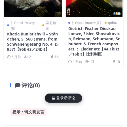
〖OppsUmax专
索尼精
〖OppsUmax专属〗
qobuz
属〗
选
Dietrich Fischer-Dieskau –
Loewe, Eisler, Shostakovic
Khatia Buniatishvili – Stän
h, Reimann, Schumann, Sc
dchen, S. 560 (Trans. from
hubert ＆ French compos
Schwanengesang No. 4, D.
ers ： Lieder etc【44.1kHz
957)【96kHz／24bit】
／16bit】比利时区
6 月前
21
3.6
1 年前
13
10
评论(0)
登录后评论
提示：请文明发言