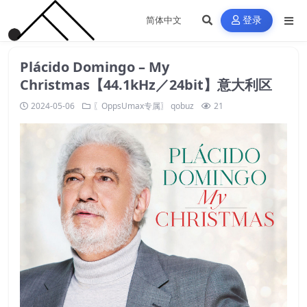
登录
Plácido Domingo – My
Christmas【44.1kHz／24bit】意大利区
2024-05-06
〖OppsUmax专属〗
qobuz
21