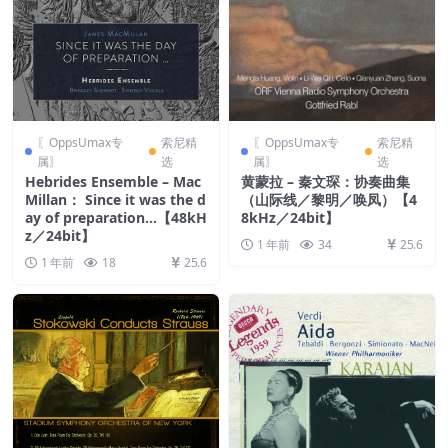
〖OppsUmax专
索尼精
〖OppsUmax专
索尼精
属〗
选
属〗
选
Hebrides Ensemble – Mac
黄蒙拉 – 秦文琛：协奏曲集
Millan： Since it was the d
（山际线／黎明／唤凤）【4
ay of preparation…【48kH
8kHz／24bit】
z／24bit】
1 年前
34
25.6
1 年前
18
25.6