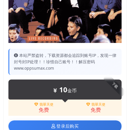
本站严禁盗转，下载资源都会追踪到账号IP，发现一律
封号封IP处理！！珍惜自己账号！！解压密码
www.oppsumax.com
下载
10
金币
翡翠天使
翡翠天使
免费
免费
登录后购买