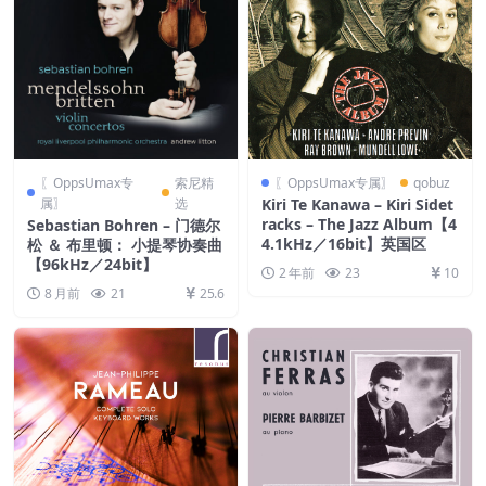
〖OppsUmax专
索尼精
〖OppsUmax专属〗
qobuz
属〗
选
Kiri Te Kanawa – Kiri Sidet
racks – The Jazz Album【4
Sebastian Bohren – 门德尔
4.1kHz／16bit】英国区
松 ＆ 布里顿： 小提琴协奏曲
【96kHz／24bit】
2 年前
23
10
8 月前
21
25.6