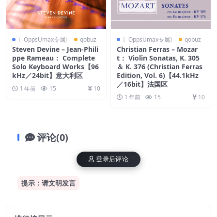
〖OppsUmax专属〗
qobuz
〖OppsUmax专属〗
qobuz
Steven Devine – Jean-Phili
Christian Ferras – Mozar
ppe Rameau： Complete
t： Violin Sonatas, K. 305
Solo Keyboard Works【96
＆ K. 376 (Christian Ferras
kHz／24bit】意大利区
Edition, Vol. 6)【44.1kHz
／16bit】法国区
1 年前
15
10
1 年前
15
10
评论(0)
登录后评论
提示：请文明发言