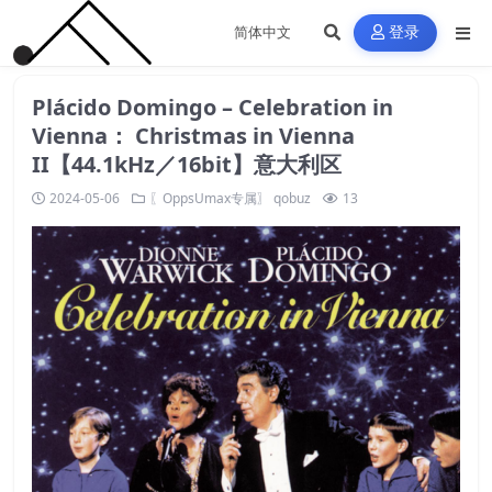
登录
Plácido Domingo – Celebration in
Vienna： Christmas in Vienna
II【44.1kHz／16bit】意大利区
2024-05-06
〖OppsUmax专属〗
qobuz
13