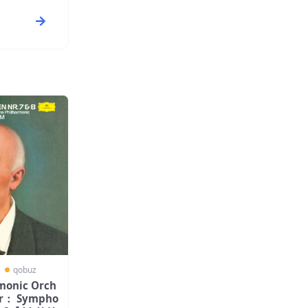
〗
qobuz
monic Orch
er： Sympho