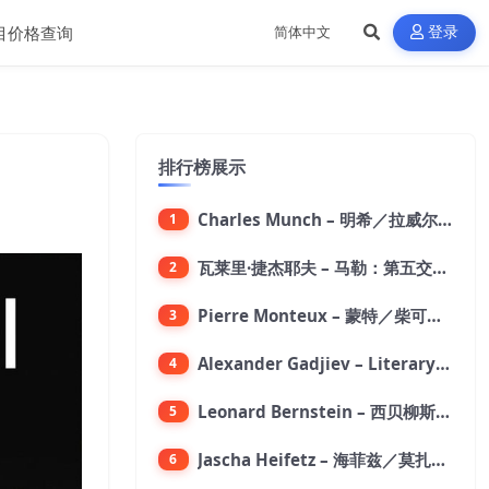
目价格查询
登录
排行榜展示
Charles Munch – 明希／拉威尔：波莱罗舞曲【176.4kHz／24bit】
1
瓦莱里·捷杰耶夫 – 马勒：第五交响曲【96kHz／24bit】
2
Pierre Monteux – 蒙特／柴可夫斯基：第六交响曲【176.4kHz／24bit】
3
Alexander Gadjiev – Literary Fantasies【FLAC 192】
4
Leonard Bernstein – 西贝柳斯：芬兰颂／格里格：培尔·金特组曲【44.1kHz／24bit】
5
Jascha Heifetz – 海菲兹／莫扎特：第四小提琴协奏曲，第五小提琴协奏曲《土耳其》／维瓦尔第：小提琴与大提琴协奏曲，RV 547【192kHz／24bit】
6