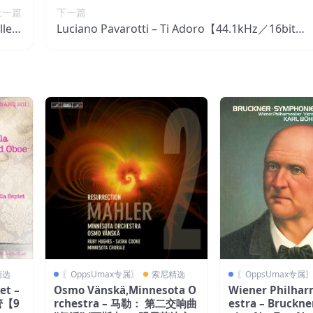
上一篇
下一篇
llect
Luciano Pavarotti – Ti Adoro【44.1kHz／16bit】
1976)
瑞士区
瑞士区
精选
〖OppsUmax专属〗
索尼精选
〖OppsUmax专属
et –
Osmo Vänskä,Minnesota O
Wiener Philhar
管【9
rchestra – 马勒： 第二交响曲
estra – Bruckn