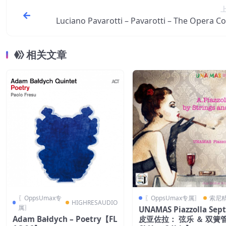
Luciano Pavarotti – Pavarotti – The Opera Co
ion 7： Verdi： Luisa Miller (Live in Milan, 
【44.1kHz／16bit】
相关文章
〖OppsUmax专
〖OppsUmax专属〗
索尼
HIGHRESAUDIO
属〗
UNAMAS Piazzolla Sept
Adam Bałdych – Poetry【FL
皮亚佐拉： 弦乐 ＆ 双簧