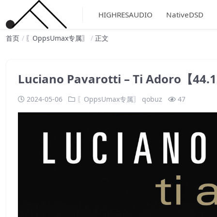
HIGHRESAUDIO
NativeDSD
首页
〖OppsUmax专属〗
正文
Luciano Pavarotti – Ti Adoro【
2024-05-06
〖OppsUmax专属〗
qobuz
47