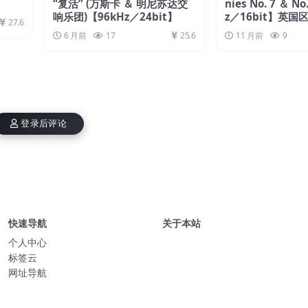
“复活” (万斯卡 ＆ 明尼苏达交
nies No. 7 ＆ N
响乐团)【96kHz／24bit】
z／16bit】英国
27.6
6 月前
17
25.6
11 月前
9
登录后评论
快速导航
关于本站
个人中心
标签云
网址导航