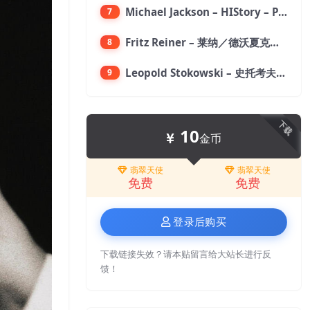
Michael Jackson – HIStory – PAST, PRESENT AND FUTURE – BOOK I【96kHz／24bit】
7
Fritz Reiner – 莱纳／德沃夏克：第九交响曲【176.4kHz／24bit】
8
Leopold Stokowski – 史托考夫斯基：狂想曲【176.4kHz／24bit】
9
下载
10
金币
翡翠天使
翡翠天使
免费
免费
登录后购买
下载链接失效？请本贴留言给大站长进行反
馈！