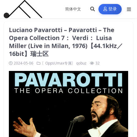
登录
Luciano Pavarotti – Pavarotti – The
Opera Collection 7： Verdi： Luisa
Miller (Live in Milan, 1976)【44.1kHz／
16bit】瑞士区
2024-05-06
〖OppsUmax专属〗
qobuz
32