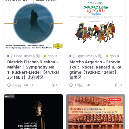
〖OppsUmax专属〗
qobuz
〖OppsUmax专属〗
qobuz
Dietrich Fischer-Dieskau –
Martha Argerich – Stravin
Mahler： Symphony No.
sky： Noces, Renard ＆ Ra
1; Rückert-Lieder【44.1kH
gtime【192kHz／24bit】
z／16bit】比利时区
德国区
2 年前
31
10
3 周前
5
10