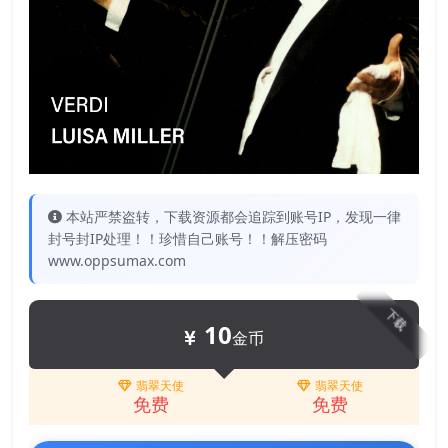
本站严禁盗转，下载资源都会追踪到账号IP，发现一律
封号封IP处理！！珍惜自己账号！！解压密码
www.oppsumax.com
下载
10
金币
翡翠天使
翡翠天使
免费
免费