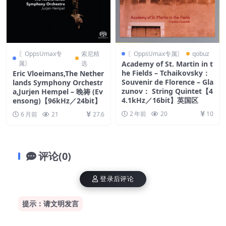
〖OppsUmax专
索尼精
〖OppsUmax专属〗
qobuz
属〗
选
Academy of St. Martin in t
he Fields – Tchaikovsky：
Eric Vloeimans,The Nether
Souvenir de Florence – Gla
lands Symphony Orchestr
zunov： String Quintet【4
a,Jurjen Hempel – 晚祷 (Ev
4.1kHz／16bit】英国区
ensong)【96kHz／24bit】
2 年前
20
10
6 月前
21
27.6
评论(0)
登录后评论
提示：请文明发言