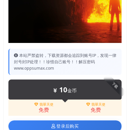
本站严禁盗转，下载资源都会追踪到账号IP，发现一律
封号封IP处理！！珍惜自己账号！！解压密码
www.oppsumax.com
下载
10
金币
翡翠天使
翡翠天使
免费
免费
登录后购买