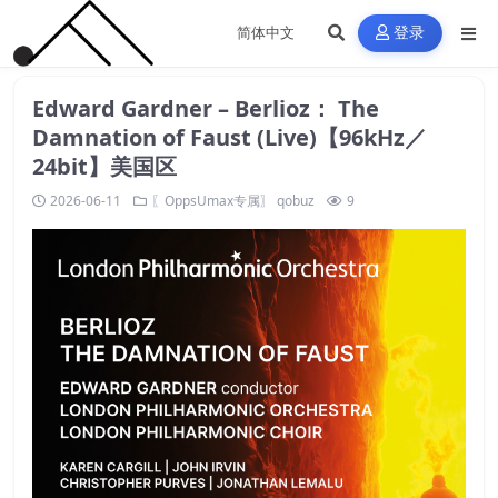
登录
Edward Gardner – Berlioz： The
Damnation of Faust (Live)【96kHz／
24bit】美国区
2026-06-11
〖OppsUmax专属〗
qobuz
9