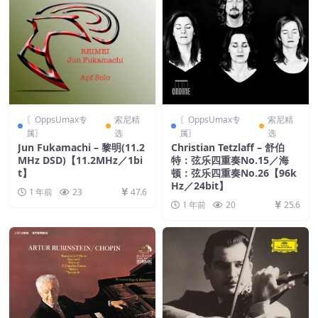
〖OppsUmax专
索尼精
〖OppsUmax专
索尼精
属〗
选
属〗
选
Jun Fukamachi – 黎明(11.2
Christian Tetzlaff – 舒伯
MHz DSD)【11.2MHz／1bi
特：弦乐四重奏No.15／海
t】
顿：弦乐四重奏No.26【96k
Hz／24bit】
1 年前
23
47.6
1 年前
20
25.6