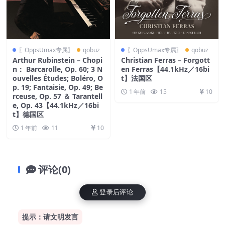
〖OppsUmax专属〗
qobuz
〖OppsUmax专属〗
qobuz
Arthur Rubinstein – Chopi
Christian Ferras – Forgott
n： Barcarolle, Op. 60; 3 N
en Ferras【44.1kHz／16bi
ouvelles Études; Boléro, O
t】法国区
p. 19; Fantaisie, Op. 49; Be
1 年前
15
10
rceuse, Op. 57 ＆ Tarantell
e, Op. 43【44.1kHz／16bi
t】德国区
1 年前
11
10
评论(0)
登录后评论
提示：请文明发言