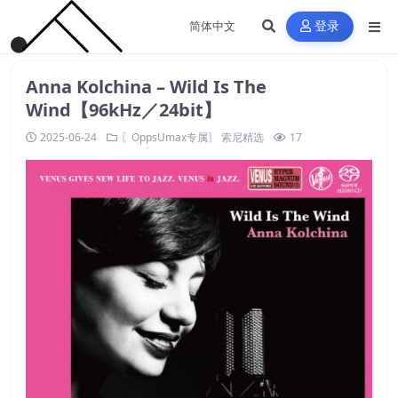
登录
Anna Kolchina – Wild Is The
Wind【96kHz／24bit】
2025-06-24
〖OppsUmax专属〗
索尼精选
17