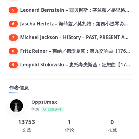
Leonard Bernstein – 西贝柳斯：芬兰颂／格里格：培尔·金特组曲【44.1kHz／24bit】
5
Jascha Heifetz – 海菲兹／莫扎特：第四小提琴协奏曲，第五小提琴协奏曲《土耳其》／维瓦尔第：小提琴与大提琴协奏曲，RV 547【192kHz／24bit】
6
Michael Jackson – HIStory – PAST, PRESENT AND FUTURE – BOOK I【96kHz／24bit】
7
Fritz Reiner – 莱纳／德沃夏克：第九交响曲【176.4kHz／24bit】
8
Leopold Stokowski – 史托考夫斯基：狂想曲【176.4kHz／24bit】
9
作者信息
OppsUmax
等级
翡翠天使
13753
1
0
文章
评论
收藏