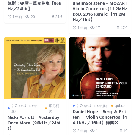
姆斯：钢琴三重奏曲集【96k
dheimSolistene – MOZART
Hz／24bit】
Violin Concertos (11.2MHz
DSD, 2016 Remix)【11.2M
1 年前
20
31.6
Hz／1bit】
1 年前
17
47.6
〖OppsUmax专
索尼精
〖OppsUmax专属〗
qobuz
属〗
选
Daniel Hope – Berg ＆ Brit
ten ： Violin Concertos【4
Nicki Parrott – Yesterday
4.1kHz／16bit】德国区
Once More【96kHz／24bi
t】
2 年前
11
10