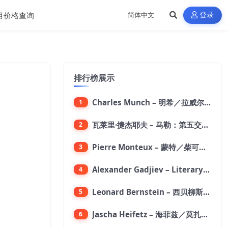
目价格查询
登录
排行榜展示
Charles Munch – 明希／拉威尔：波莱罗舞曲【176.4kHz／24bit】
1
瓦莱里·捷杰耶夫 – 马勒：第五交响曲【96kHz／24bit】
2
Pierre Monteux – 蒙特／柴可夫斯基：第六交响曲【176.4kHz／24bit】
3
Alexander Gadjiev – Literary Fantasies【FLAC 192】
4
Leonard Bernstein – 西贝柳斯：芬兰颂／格里格：培尔·金特组曲【44.1kHz／24bit】
5
Jascha Heifetz – 海菲兹／莫扎特：第四小提琴协奏曲，第五小提琴协奏曲《土耳其》／维瓦尔第：小提琴与大提琴协奏曲，RV 547【192kHz／24bit】
6