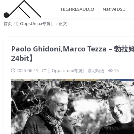
HIGHRESAUDIO
NativeDSD
首页
〖OppsUmax专属〗
正文
Paolo Ghidoni,Marco Tezza –
24bit】
2025-06-19
〖OppsUmax专属〗
索尼精选
16