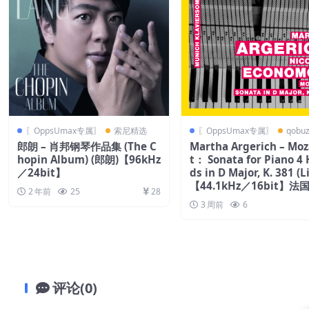
〖OppsUmax专属〗
索尼精选
〖OppsUmax专属〗
qobu
郎朗 – 肖邦钢琴作品集 (The C
Martha Argerich – Moz
hopin Album) (郎朗)【96kHz
t： Sonata for Piano 4
／24bit】
ds in D Major, K. 381 (L
【44.1kHz／16bit】法
2 年前
25
28
3 周前
6
评论(0)