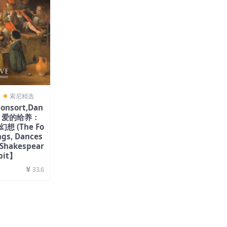
〗
索尼精选
Consort,Dan
c – 爱的给养：
 (The Fo
ngs, Dances
 Shakespear
bit】
33.6