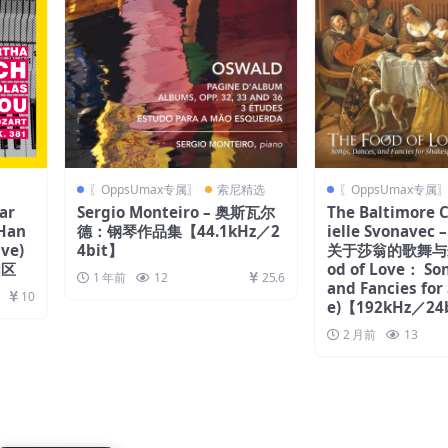
z
〖OppsUmax专属〗
索尼精选
〖OppsUmax专属
ar
Sergio Monteiro – 奥斯瓦尔
The Baltimore 
 Han
德：钢琴作品集【44.1kHz／2
ielle Svonave
ive)
4bit】
关于莎翁的歌舞与幻想
国区
od of Love： So
1 年前
12
25.6
and Fancies for
10
e)【192kHz／24
2 月前
13