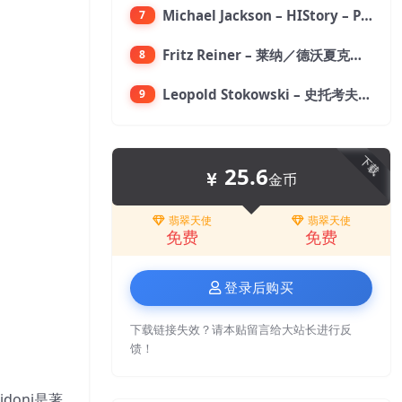
Michael Jackson – HIStory – PAST, PRESENT AND FUTURE – BOOK I【96kHz／24bit】
7
Fritz Reiner – 莱纳／德沃夏克：第九交响曲【176.4kHz／24bit】
8
Leopold Stokowski – 史托考夫斯基：狂想曲【176.4kHz／24bit】
9
下载
25.6
金币
翡翠天使
翡翠天使
免费
免费
登录后购买
下载链接失效？请本贴留言给大站长进行反
馈！
doni是著