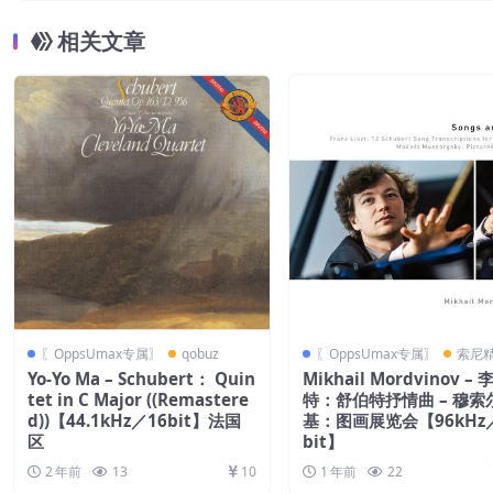
相关文章
〖OppsUmax专属〗
qobuz
〖OppsUmax专属〗
索尼
Yo-Yo Ma – Schubert： Quin
Mikhail Mordvinov – 
tet in C Major ((Remastere
特：舒伯特抒情曲 – 穆索
d))【44.1kHz／16bit】法国
基：图画展览会【96kHz
区
bit】
2 年前
13
10
1 年前
22