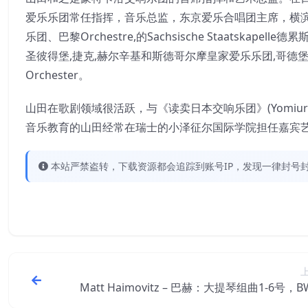
爱乐乐团常任指挥，音乐总监，东京爱乐合唱团主席，横滨
乐团、巴黎Orchestre,的Sachsische Staatskapelle德累斯
圣彼得堡,捷克,赫尔辛基和斯德哥尔摩皇家爱乐乐团,哥德堡交响乐团,乐团Si
Orchester。
山田在歌剧领域很活跃，与《读卖日本交响乐团》(Yomiuri Ni
音乐教育的山田经常在瑞士的小泽征尔国际学院担任嘉宾
本站严禁盗转，下载资源都会追踪到账号IP，发现一律封号封IP
Matt Haimovitz – 巴赫：大提琴组曲1-6号，BW
007-1012 (Haimovitz)【96kHz／24