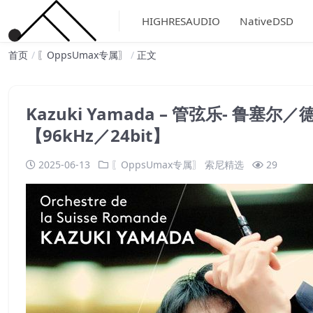
HIGHRESAUDIO
NativeDSD
首页
〖OppsUmax专属〗
正文
Kazuki Yamada – 管弦乐- 
【96kHz／24bit】
2025-06-13
〖OppsUmax专属〗
索尼精选
29