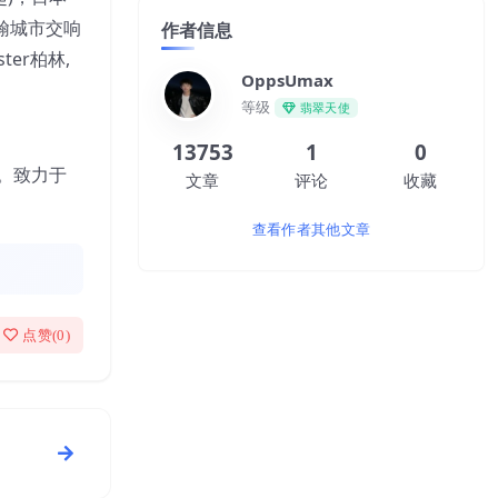
翰城市交响
作者信息
ster柏林,
OppsUmax
等级
翡翠天使
13753
1
0
D。致力于
文章
评论
收藏
查看作者其他文章
点赞(
0
)