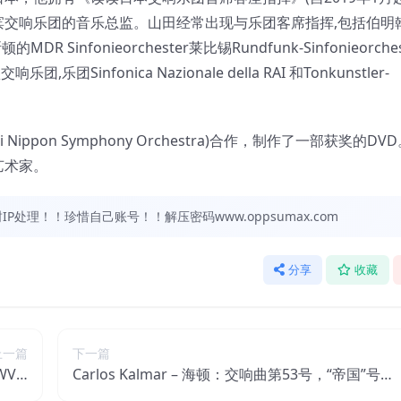
交响乐团的音乐总监。山田经常出现与乐团客席指挥,包括伯明
顿的MDR Sinfonieorchester莱比锡Rundfunk-Sinfonieorche
nfonica Nazionale della RAI 和Tonkunstler-
ppon Symphony Orchestra)合作，制作了一部获奖的DV
艺术家。
处理！！珍惜自己账号！！解压密码www.oppsumax.com
分享
收藏
上一篇
下一篇
V 1
Carlos Kalmar – 海顿：交响曲第53号，“帝国”号，
bit】
第64号，“时代变迁”和第96号，“奇迹”号 (俄勒冈交