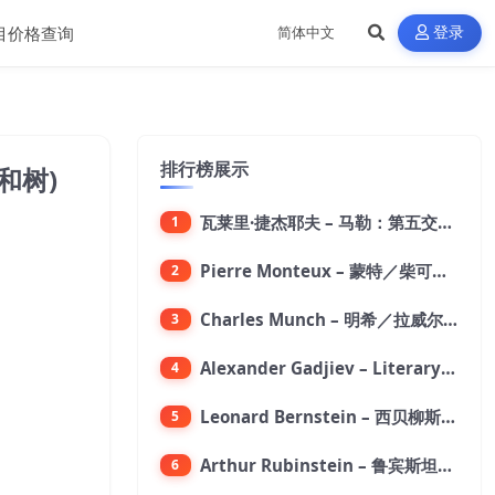
目价格查询
登录
排行榜展示
和树)
瓦莱里·捷杰耶夫 – 马勒：第五交响曲【96kHz／24bit】
1
Pierre Monteux – 蒙特／柴可夫斯基：第六交响曲【176.4kHz／24bit】
2
Charles Munch – 明希／拉威尔：波莱罗舞曲【176.4kHz／24bit】
3
Alexander Gadjiev – Literary Fantasies【FLAC 192】
4
Leonard Bernstein – 西贝柳斯：芬兰颂／格里格：培尔·金特组曲【44.1kHz／24bit】
5
Arthur Rubinstein – 鲁宾斯坦／勃拉姆斯：第一钢琴协奏曲【176.4kHz／24bit】
6