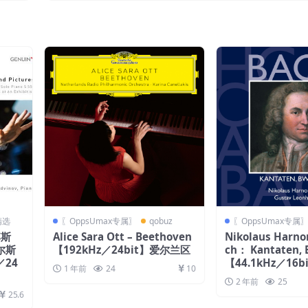
响乐团，卡尔玛)【96kHz／24bit】
精选
〖OppsUmax专属〗
qobuz
〖OppsUmax专属
李斯
Alice Sara Ott – Beethoven
Nikolaus Harno
尔斯
【192kHz／24bit】爱尔兰区
ch： Kantaten, 
／24
【44.1kHz／16
1 年前
24
10
2 年前
25
25.6