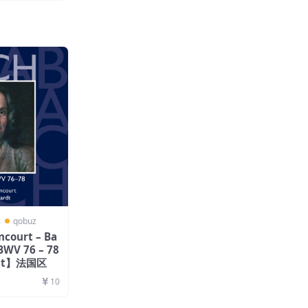
〗
qobuz
ncourt – Ba
BWV 76 – 78
bit】法国区
10