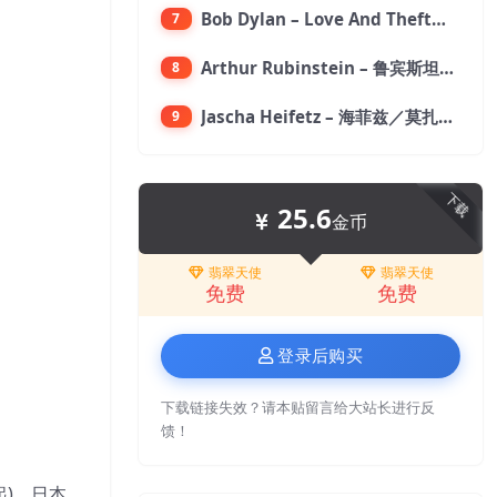
Bob Dylan – Love And Theft【96kHz／24bit】
7
Arthur Rubinstein – 鲁宾斯坦／贝多芬：月光,悲怆,热情,告别钢琴奏鸣曲【176.4kHz／24bit】
8
Jascha Heifetz – 海菲兹／莫扎特：第四小提琴协奏曲，第五小提琴协奏曲《土耳其》／维瓦尔第：小提琴与大提琴协奏曲，RV 547【192kHz／24bit】
9
下载
25.6
金币
翡翠天使
翡翠天使
免费
免费
登录后购买
下载链接失效？请本贴留言给大站长进行反
馈！
)，日本