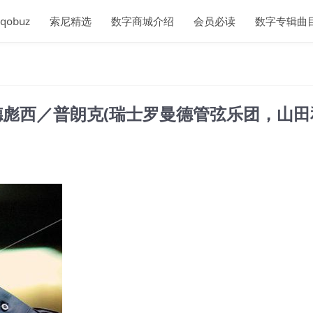
qobuz
索尼精选
数字商城介绍
会员必读
数字专辑曲
鲁塞尔／德彪西／普朗克(瑞士罗曼德管弦乐团，山田