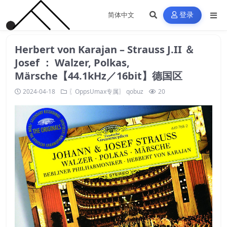
登录
Herbert von Karajan – Strauss J.II ＆
Josef ： Walzer, Polkas,
Märsche【44.1kHz／16bit】德国区
2024-04-18
〖OppsUmax专属〗
qobuz
20