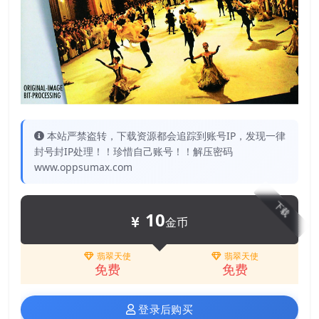
本站严禁盗转，下载资源都会追踪到账号IP，发现一律
封号封IP处理！！珍惜自己账号！！解压密码
www.oppsumax.com
下载
10
金币
翡翠天使
翡翠天使
免费
免费
登录后购买