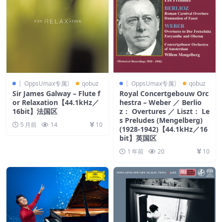
〖OppsUmax专属〗
qobuz
〖OppsUmax专属〗
qobuz
Sir James Galway – Flute f
Royal Concertgebouw Orc
or Relaxation【44.1kHz／
hestra – Weber ／ Berlio
16bit】法国区
z： Overtures ／ Liszt： Le
s Preludes (Mengelberg)
5 月前
14
10
(1928-1942)【44.1kHz／16
bit】英国区
1 年前
20
10