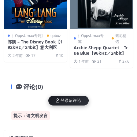
〖OppsUmax专属〗
qobuz
〖OppsUmax专
索尼精
郎朗 – The Disney Book【1
属〗
选
92kHz／24bit】意大利区
Archie Shepp Quartet – Tr
ue Blue【96kHz／24bit】
2 年前
17
10
1 年前
21
27.6
评论(0)
登录后评论
提示：请文明发言