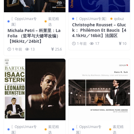
〖OppsUmax专
索尼精
〖OppsUmax专属〗
qobuz
属〗
选
Christophe Rousset – Gluc
k： Philémon Et Baucis【4
Michala Petri – 科莱里：La
4.1kHz／16bit】法国区
Folia （竖琴与大键琴改编）
【96kHz／24bit】
1 年前
17
10
1 年前
13
25.6
〖OppsUmax专
索尼精
〖OppsUmax专
索尼精
属〗
选
属〗
选