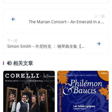
上一篇
The Marian Consort – An Emerald in a W
ork of Gold： Music from the Dow Partb
ooks【44.1kHz／24bit】
下一篇
Simon Smith – 许尼特克 ： 钢琴曲全集【4
8kHz／24bit】
相关文章