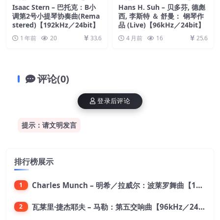
Isaac Stern – 巴托克：B小
Hans H. Suh – 贝多芬, 德彪
调第2号小提琴协奏曲(Rema
西, 李斯特 ＆ 舒曼： 钢琴作
stered)【192kHz／24bit】
品 (Live)【96kHz／24bit】
1 年前
20
33.6
4 月前
16
25.6
评论(0)
登录后评论
提示：请文明发言
排行榜展示
Charles Munch – 明希／拉威尔：波莱罗舞曲【176.4kHz／24bit】
1
瓦莱里·捷杰耶夫 – 马勒：第五交响曲【96kHz／24bit】
2