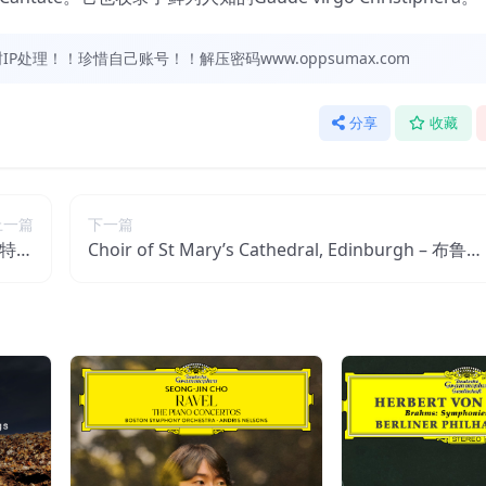
处理！！珍惜自己账号！！解压密码www.oppsumax.com
分享
收藏
上一篇
下一篇
 斯特拉
Choir of St Mary’s Cathedral, Edinburgh – 布鲁克
it】
纳：经文歌【44.1kHz／24bit】