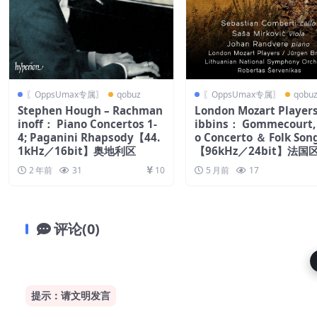
〖OppsUmax专属〗
qobuz
〖OppsUmax专属〗
qobu
Stephen Hough – Rachman
London Mozart Players
inoff： Piano Concertos 1-
ibbins： Gommecourt, 
4; Paganini Rhapsody【44.
o Concerto ＆ Folk Son
1kHz／16bit】奥地利区
【96kHz／24bit】法国
2 年前
31
10
5 月前
17
评论(0)
提示：请文明发言