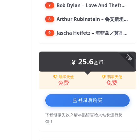
Bob Dylan – Love And Theft【96kHz／24bit】
7
Arthur Rubinstein – 鲁宾斯坦／贝多芬：月光,悲怆,热情,告别钢琴奏鸣曲【176.4kHz／24bit】
8
Jascha Heifetz – 海菲兹／莫扎特：第四小提琴协奏曲，第五小提琴协奏曲《土耳其》／维瓦尔第：小提琴与大提琴协奏曲，RV 547【192kHz／24bit】
9
下载
25.6
金币
翡翠天使
翡翠天使
免费
免费
登录后购买
下载链接失效？请本贴留言给大站长进行反
馈！