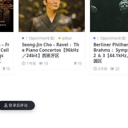
z
〖OppsUmax专属〗
qobuz
〖OppsUmax专属
 – Fr
Seong-Jin Cho – Ravel： Th
Berliner Philha
Cell
e Piano Concertos【96kHz
Brahms： Symph
gs
／24bit】西班牙区
2 ＆ 3【44.1kH
区
国区
1 年前
10
10
10
2 年前
22
登录后评论