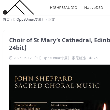
HIGHRESAUDIO
NativeDSD
首页
〖OppsUmax专属〗
正文
Choir of St Mary’s Cathedral, 
24bit】
2025-05-17
〖OppsUmax专属〗
索尼精选
26