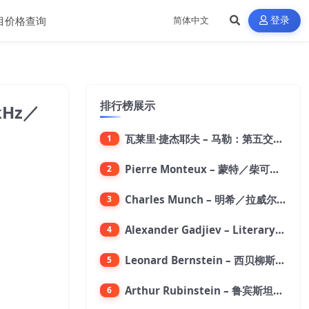
目价格查询
登录
排行榜展示
8kHz／
瓦莱里·捷杰耶夫 – 马勒：第五交响曲【96kHz／24bit】
1
Pierre Monteux – 蒙特／柴可夫斯基：第六交响曲【176.4kHz／24bit】
2
Charles Munch – 明希／拉威尔：波莱罗舞曲【176.4kHz／24bit】
3
Alexander Gadjiev – Literary Fantasies【FLAC 192】
4
Leonard Bernstein – 西贝柳斯：芬兰颂／格里格：培尔·金特组曲【44.1kHz／24bit】
5
Arthur Rubinstein – 鲁宾斯坦／勃拉姆斯：第一钢琴协奏曲【176.4kHz／24bit】
6