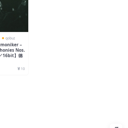
〗
qobuz
rmoniker –
onies Nos.
z／16bit】德
10