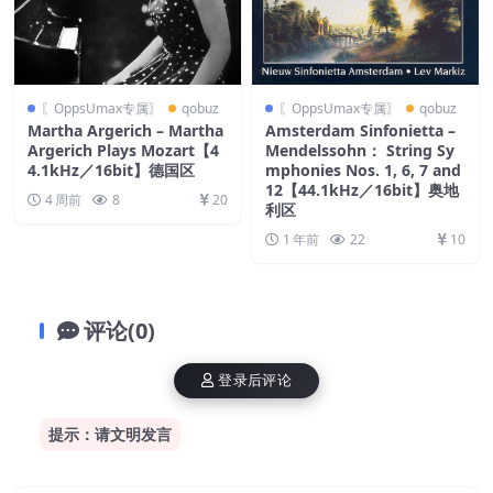
〖OppsUmax专属〗
qobuz
〖OppsUmax专属〗
qobuz
Martha Argerich – Martha
Amsterdam Sinfonietta –
Argerich Plays Mozart【4
Mendelssohn： String Sy
4.1kHz／16bit】德国区
mphonies Nos. 1, 6, 7 and
12【44.1kHz／16bit】奥地
4 周前
8
20
利区
1 年前
22
10
评论(0)
登录后评论
提示：请文明发言