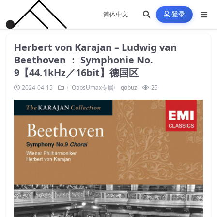
登录
Herbert von Karajan – Ludwig van
Beethoven ： Symphonie No.
9【44.1kHz／16bit】德国区
2024-04-15
〖OppsUmax专属〗
qobuz
25