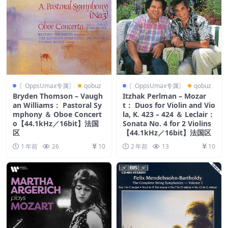
〖OppsUmax专属〗
qobuz
〖OppsUmax专属〗
qobuz
Bryden Thomson – Vaugh
Itzhak Perlman – Mozar
an Williams： Pastoral Sy
t： Duos for Violin and Vio
mphony ＆ Oboe Concert
la, K. 423 – 424 ＆ Leclair：
o【44.1kHz／16bit】法国
Sonata No. 4 for 2 Violins
区
【44.1kHz／16bit】法国区
1 年前
26
10
2 年前
13
10