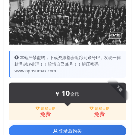
本站严禁盗转，下载资源都会追踪到账号IP，发现一律
封号封IP处理！！珍惜自己账号！！解压密码
www.oppsumax.com
下载
10
金币
翡翠天使
翡翠天使
免费
免费
登录后购买