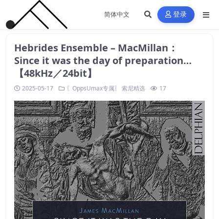
登录
Hebrides Ensemble – MacMillan：
Since it was the day of preparation…
【48kHz／24bit】
2025-05-17
〖OppsUmax专属〗
索尼精选
17