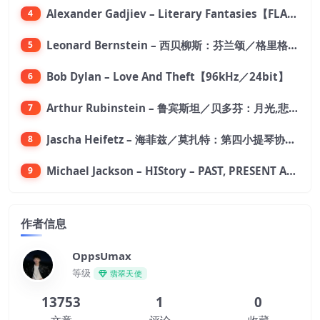
Alexander Gadjiev – Literary Fantasies【FLAC 192】
4
Leonard Bernstein – 西贝柳斯：芬兰颂／格里格：培尔·金特组曲【44.1kHz／24bit】
5
Bob Dylan – Love And Theft【96kHz／24bit】
6
Arthur Rubinstein – 鲁宾斯坦／贝多芬：月光,悲怆,热情,告别钢琴奏鸣曲【176.4kHz／24bit】
7
Jascha Heifetz – 海菲兹／莫扎特：第四小提琴协奏曲，第五小提琴协奏曲《土耳其》／维瓦尔第：小提琴与大提琴协奏曲，RV 547【192kHz／24bit】
8
Michael Jackson – HIStory – PAST, PRESENT AND FUTURE – BOOK I【96kHz／24bit】
9
作者信息
OppsUmax
等级
翡翠天使
13753
1
0