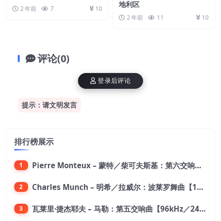
地利区
2 年前
7
10
2 年前
11
10
评论(0)
登录后评论
提示：请文明发言
排行榜展示
Pierre Monteux – 蒙特／柴可夫斯基：第六交响曲【176.4kHz／24bit】
1
Charles Munch – 明希／拉威尔：波莱罗舞曲【176.4kHz／24bit】
2
瓦莱里·捷杰耶夫 – 马勒：第五交响曲【96kHz／24bit】
3