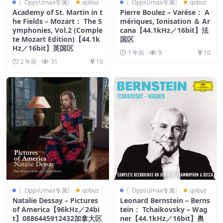
〖OppsUmax专属〗
qobuz
〖OppsUmax专属〗
qobuz
Academy of St. Martin in t
Pierre Boulez – Varèse： A
he Fields – Mozart： The S
mériques, Ionisation ＆ Ar
ymphonies, Vol.2 (Comple
cana【44.1kHz／16bit】法
te Mozart Edition)【44.1k
国区
Hz／16bit】英国区
1 年前
9
10
2 年前
31
10
〖OppsUmax专属〗
qobuz
〖OppsUmax专属〗
qobuz
Natalie Dessay – Pictures
Leonard Bernstein – Berns
of America【96kHz／24bi
tein： Tchaikovsky – Wag
t】0886445912432加拿大区
ner【44.1kHz／16bit】奥