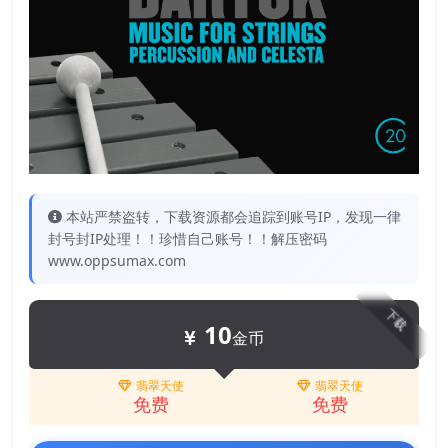
本站严禁盗转，下载资源都会追踪到账号IP，发现一律
封号封IP处理！！珍惜自己账号！！解压密码
www.oppsumax.com
下载
10
金币
翡翠天使
翡翠天使
免费
免费