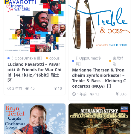
〖OppsUmax专属〗
qobuz
〖OppsUmax专
索尼精
Luciano Pavarotti – Pavar
属〗
选
otti ＆ Friends for War Chi
Marianne Thorsen & Tron
ld【44.1kHz／16bit】瑞士
dheim Symfoniorkester –
区
Treble ＆ Bass – Kleiberg C
oncertos (MQA)【】
2 年前
45
10
1 年前
13
33.6