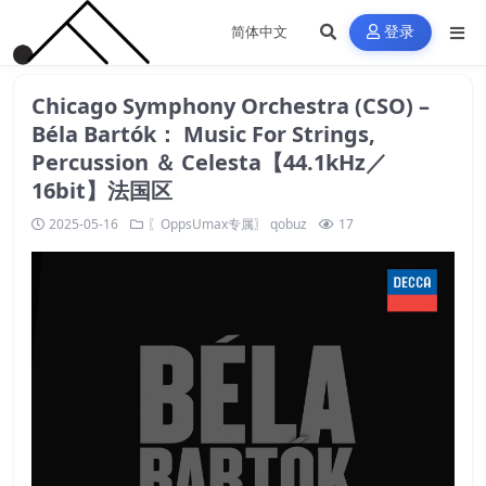
登录
Chicago Symphony Orchestra (CSO) –
Béla Bartók： Music For Strings,
Percussion ＆ Celesta【44.1kHz／
16bit】法国区
2025-05-16
〖OppsUmax专属〗
qobuz
17