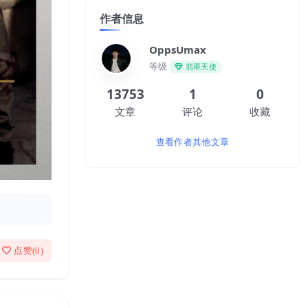
作者信息
OppsUmax
等级
翡翠天使
13753
1
0
文章
评论
收藏
查看作者其他文章
点赞(
0
)