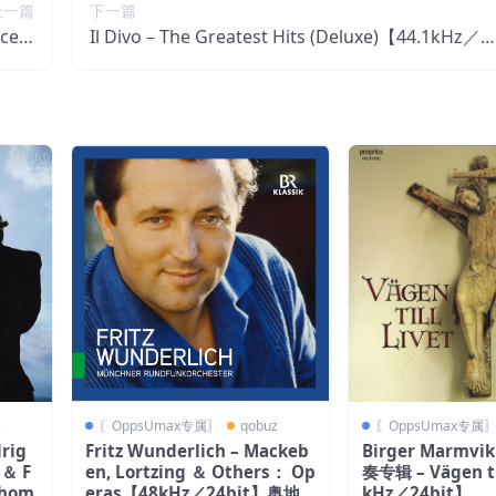
上一篇
下一篇
rcelo
Il Divo – The Greatest Hits (Deluxe)【44.1kHz／1
班牙区
6bit】西班牙区
z
〖OppsUmax专属〗
qobuz
〖OppsUmax专属
drig
Fritz Wunderlich – Mackeb
Birger Marmv
 ＆ F
en, Lortzing ＆ Others： Op
奏专辑 – Vägen ti
lhom
eras【48kHz／24bit】奥地
kHz／24bit】