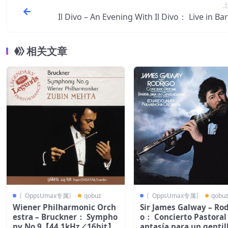
Il Divo – An Evening With Il Divo： Live in Ba
na【44.1kHz／16bit】西
相关文章
〖OppsUmax专属〗
qobuz
〖OppsUmax专属〗
qobu
Wiener Philharmonic Orch
Sir James Galway – Ro
estra – Bruckner： Sympho
o： Concierto Pastoral
ny No.9【44.1kHz／16bit】
antasía para un genti