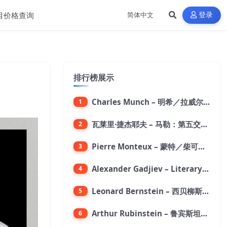
目价格查询
登录
排行榜展示
Charles Munch – 明希／拉威尔：波莱罗舞曲【176.4kHz／24bit】
1
瓦莱里·捷杰耶夫 – 马勒：第五交响曲【96kHz／24bit】
2
Pierre Monteux – 蒙特／柴可夫斯基：第六交响曲【176.4kHz／24bit】
3
Alexander Gadjiev – Literary Fantasies【FLAC 192】
4
Leonard Bernstein – 西贝柳斯：芬兰颂／格里格：培尔·金特组曲【44.1kHz／24bit】
5
Arthur Rubinstein – 鲁宾斯坦／贝多芬：月光,悲怆,热情,告别钢琴奏鸣曲【176.4kHz／24bit】
6