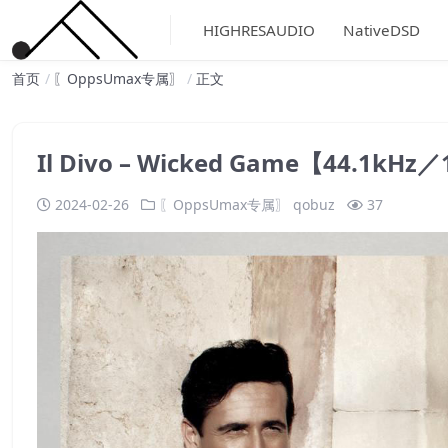
HIGHRESAUDIO
NativeDSD
首页
〖OppsUmax专属〗
正文
Il Divo – Wicked Game【44.1kH
2024-02-26
〖OppsUmax专属〗
qobuz
37