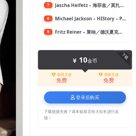
Jascha Heifetz – 海菲兹／莫扎特：第四小提琴协奏曲，第五小提琴协奏曲《土耳其》／维瓦尔第：小提琴与大提琴协奏曲，RV 547【192kHz／24bit】
7
Michael Jackson – HIStory – PAST, PRESENT AND FUTURE – BOOK I【96kHz／24bit】
8
Fritz Reiner – 莱纳／德沃夏克：第九交响曲【176.4kHz／24bit】
9
下载
10
金币
翡翠天使
翡翠天使
免费
免费
登录后购买
下载链接失效？请本贴留言给大站长进行反
馈！