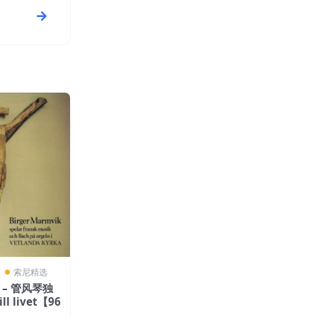
〗
索尼精选
ik – 管风琴独
ll livet【96