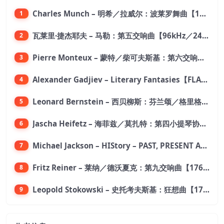
Charles Munch – 明希／拉威尔：波莱罗舞曲【176.4kHz／24bit】
1
瓦莱里·捷杰耶夫 – 马勒：第五交响曲【96kHz／24bit】
2
Pierre Monteux – 蒙特／柴可夫斯基：第六交响曲【176.4kHz／24bit】
3
Alexander Gadjiev – Literary Fantasies【FLAC 192】
4
Leonard Bernstein – 西贝柳斯：芬兰颂／格里格：培尔·金特组曲【44.1kHz／24bit】
5
Jascha Heifetz – 海菲兹／莫扎特：第四小提琴协奏曲，第五小提琴协奏曲《土耳其》／维瓦尔第：小提琴与大提琴协奏曲，RV 547【192kHz／24bit】
6
Michael Jackson – HIStory – PAST, PRESENT AND FUTURE – BOOK I【96kHz／24bit】
7
Fritz Reiner – 莱纳／德沃夏克：第九交响曲【176.4kHz／24bit】
8
Leopold Stokowski – 史托考夫斯基：狂想曲【176.4kHz／24bit】
9