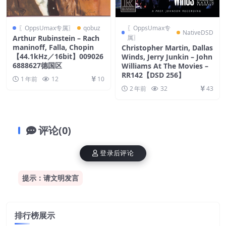
〖OppsUmax专属〗
qobuz
〖OppsUmax专
NativeDSD
Arthur Rubinstein – Rach
属〗
maninoff, Falla, Chopin
Christopher Martin, Dallas
【44.1kHz／16bit】009026
Winds, Jerry Junkin – John
6888627德国区
Williams At The Movies –
RR142【DSD 256】
1 年前
12
10
2 年前
32
43
评论(0)
登录后评论
提示：请文明发言
排行榜展示