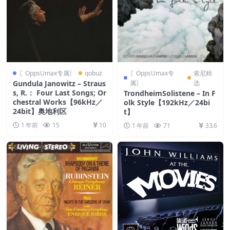
〖OppsUmax专属〗
qobuz
〖OppsUmax专
索尼精
Gundula Janowitz – Straus
属〗
选
s, R.： Four Last Songs; Or
TrondheimSolistene – In F
chestral Works【96kHz／
olk Style【192kHz／24bi
24bit】奥地利区
t】
1 年前
15
10
1 年前
71
33.6