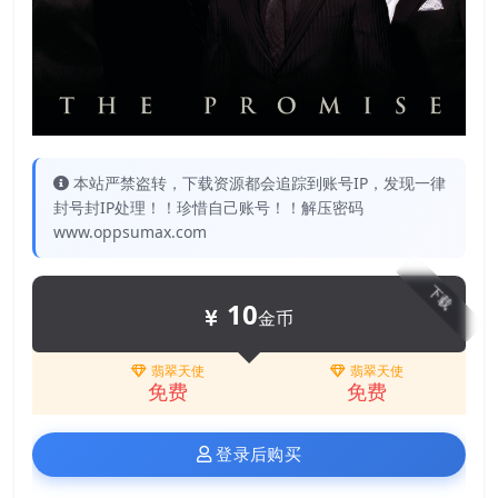
本站严禁盗转，下载资源都会追踪到账号IP，发现一律
封号封IP处理！！珍惜自己账号！！解压密码
www.oppsumax.com
下载
10
金币
翡翠天使
翡翠天使
免费
免费
登录后购买