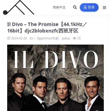
登录
Il Divo – The Promise【44.1kHz／
16bit】djc2blobxnzfc西班牙区
2024-02-26
〖OppsUmax专属〗
qobuz
25