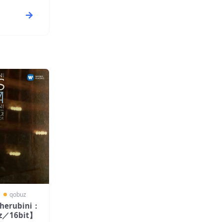
〗
qobuz
Cherubini：
z／16bit】