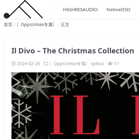
HIGHRESAUDIO
NativeDSD
首页
〖OppsUmax专属〗
正文
Il Divo – The Christmas Collec
2024-02-26
〖OppsUmax专属〗
qobuz
17