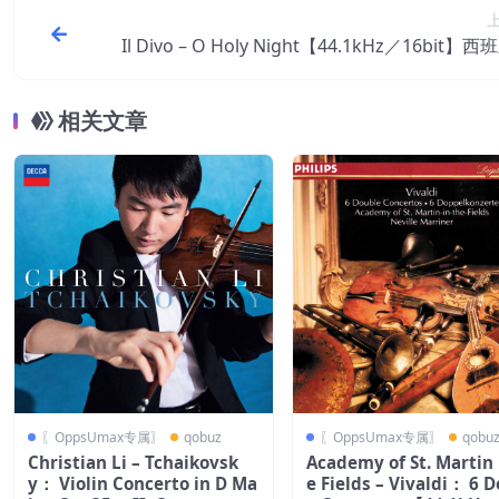
Il Divo – O Holy Night【44.1kHz／16bit】
相关文章
〖OppsUmax专属〗
qobuz
〖OppsUmax专属〗
qobu
Christian Li – Tchaikovsk
Academy of St. Martin 
y： Violin Concerto in D Ma
e Fields – Vivaldi： 6 