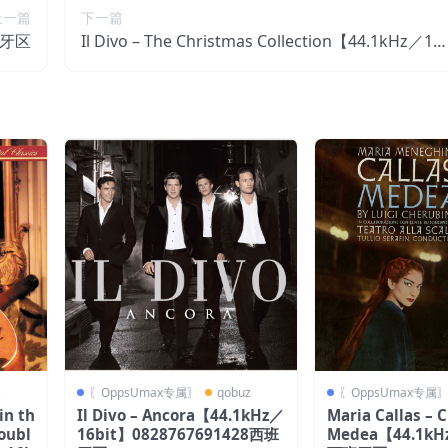
上一篇
下一篇
西班牙区
Il Divo – The Christmas Collection【44.1kHz／16
bit】0827969775929西班牙区
z
〖OppsUmax专属〗
qobuz
〖OppsUmax专属
in th
Il Divo – Ancora【44.1kHz／
Maria Callas – 
Doubl
16bit】0828767691428西班
Medea【44.1kH