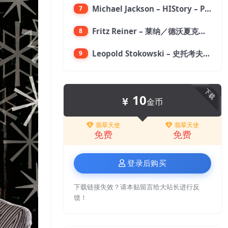
Michael Jackson – HIStory – PAST, PRESENT AND FUTURE – BOOK I【96kHz／24bit】
7
Fritz Reiner – 莱纳／德沃夏克：第九交响曲【176.4kHz／24bit】
8
Leopold Stokowski – 史托考夫斯基：狂想曲【176.4kHz／24bit】
9
下载
10
金币
翡翠天使
翡翠天使
免费
免费
登录后购买
下载链接失效？请本贴留言给大站长进行反
馈！