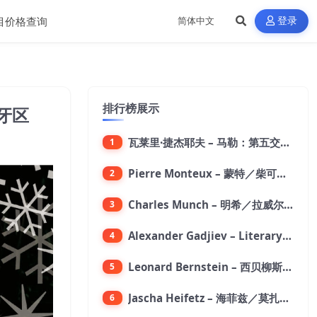
目价格查询
登录
排行榜展示
西班牙区
瓦莱里·捷杰耶夫 – 马勒：第五交响曲【96kHz／24bit】
1
Pierre Monteux – 蒙特／柴可夫斯基：第六交响曲【176.4kHz／24bit】
2
Charles Munch – 明希／拉威尔：波莱罗舞曲【176.4kHz／24bit】
3
Alexander Gadjiev – Literary Fantasies【FLAC 192】
4
Leonard Bernstein – 西贝柳斯：芬兰颂／格里格：培尔·金特组曲【44.1kHz／24bit】
5
Jascha Heifetz – 海菲兹／莫扎特：第四小提琴协奏曲，第五小提琴协奏曲《土耳其》／维瓦尔第：小提琴与大提琴协奏曲，RV 547【192kHz／24bit】
6