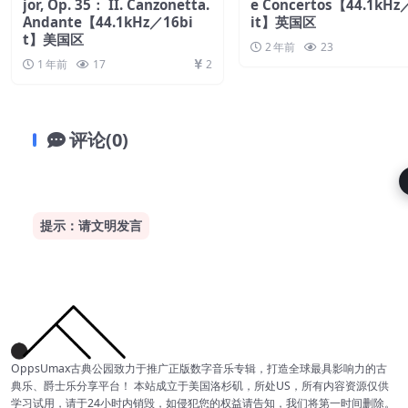
jor, Op. 35： II. Canzonetta.
e Concertos【44.1kHz
Andante【44.1kHz／16bi
it】英国区
t】美国区
2 年前
23
1 年前
17
2
评论(0)
提示：请文明发言
OppsUmax古典公园致力于推广正版数字音乐专辑，打造全球最具影响力的古
典乐、爵士乐分享平台！ 本站成立于美国洛杉矶，所处US，所有内容资源仅供
学习试用，请于24小时内销毁，如侵犯您的权益请告知，我们将第一时间删除。