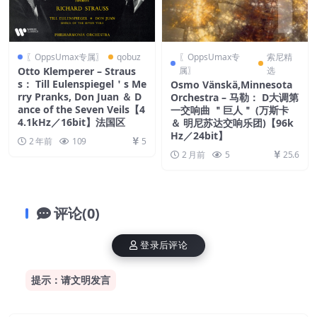
〖OppsUmax专属〗
qobuz
〖OppsUmax专
索尼精
Otto Klemperer – Straus
属〗
选
s： Till Eulenspiegel＇s Me
Osmo Vänskä,Minnesota
rry Pranks, Don Juan ＆ D
Orchestra – 马勒： D大调第
ance of the Seven Veils【4
一交响曲 ＂巨人＂ (万斯卡
4.1kHz／16bit】法国区
＆ 明尼苏达交响乐团)【96k
Hz／24bit】
2 年前
109
5
2 月前
5
25.6
评论(0)
登录后评论
提示：请文明发言