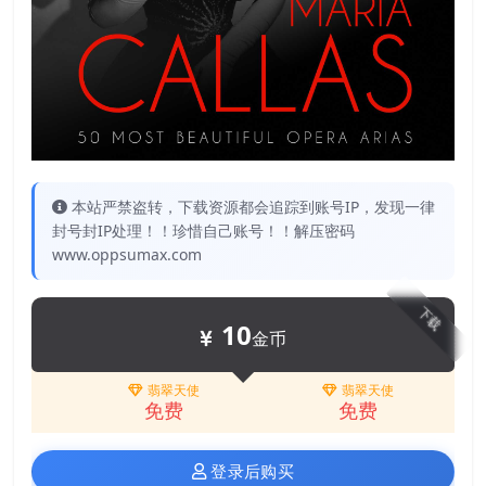
本站严禁盗转，下载资源都会追踪到账号IP，发现一律
封号封IP处理！！珍惜自己账号！！解压密码
www.oppsumax.com
下载
10
金币
翡翠天使
翡翠天使
免费
免费
登录后购买