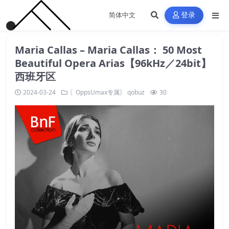
登录
Maria Callas – Maria Callas： 50 Most
Beautiful Opera Arias【96kHz／24bit】
西班牙区
2024-03-24
〖OppsUmax专属〗
qobuz
30