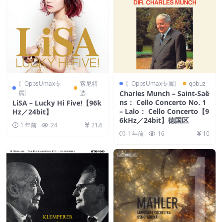
〖OppsUmax专
索尼精
〖OppsUmax专属〗
qobuz
属〗
选
Charles Munch – Saint-Saë
ns： Cello Concerto No. 1
LiSA – Lucky Hi Five!【96k
– Lalo： Cello Concerto【9
Hz／24bit】
6kHz／24bit】德国区
1 年前
24
21.6
1 年前
16
10