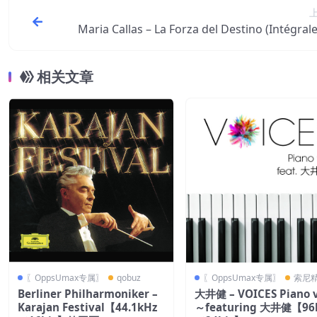
Maria Callas – La Forza del Destino (Intégra
4.1kHz／16bit】西
相关文章
〖OppsUmax专属〗
qobuz
〖OppsUmax专属〗
索尼
Berliner Philharmoniker –
大井健 – VOICES Piano v
Karajan Festival【44.1kHz
～featuring 大井健【96