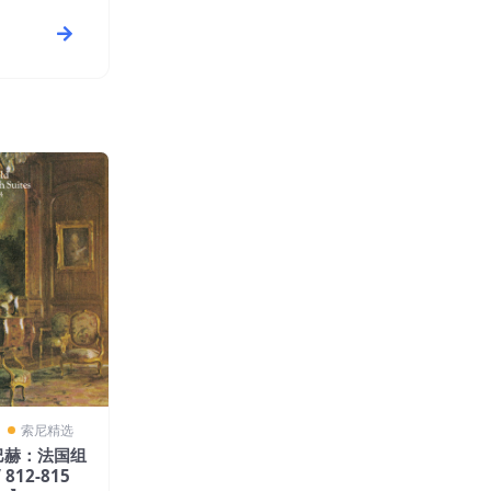
〗
索尼精选
– 巴赫：法国组
 812-815