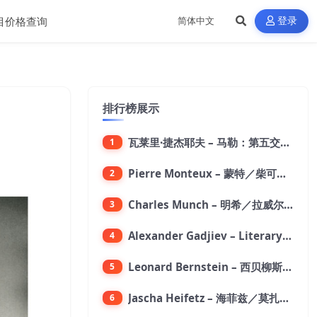
目价格查询
登录
排行榜展示
瓦莱里·捷杰耶夫 – 马勒：第五交响曲【96kHz／24bit】
1
Pierre Monteux – 蒙特／柴可夫斯基：第六交响曲【176.4kHz／24bit】
2
Charles Munch – 明希／拉威尔：波莱罗舞曲【176.4kHz／24bit】
3
Alexander Gadjiev – Literary Fantasies【FLAC 192】
4
Leonard Bernstein – 西贝柳斯：芬兰颂／格里格：培尔·金特组曲【44.1kHz／24bit】
5
Jascha Heifetz – 海菲兹／莫扎特：第四小提琴协奏曲，第五小提琴协奏曲《土耳其》／维瓦尔第：小提琴与大提琴协奏曲，RV 547【192kHz／24bit】
6