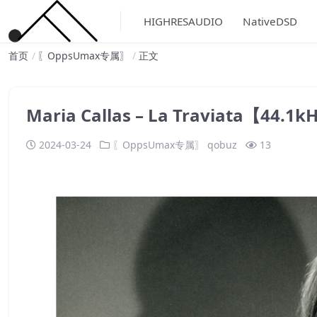
HIGHRESAUDIO
NativeDSD
首页
〖OppsUmax专属〗
正文
Maria Callas – La Traviata【44
2024-03-24
〖OppsUmax专属〗
qobuz
13