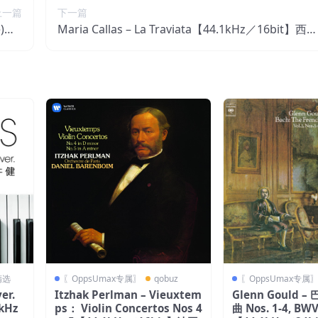
上一篇
下一篇
le)【4
Maria Callas – La Traviata【44.1kHz／16bit】西班
班牙区
牙区
精选
〖OppsUmax专属〗
qobuz
〖OppsUmax专属
er.
Itzhak Perlman – Vieuxtem
Glenn Gould 
kHz
ps： Violin Concertos Nos 4
曲 Nos. 1-4, BWV