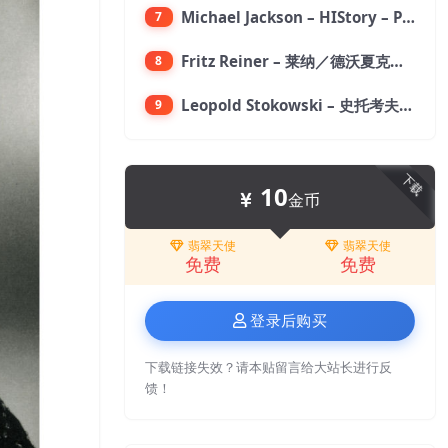
Michael Jackson – HIStory – PAST, PRESENT AND FUTURE – BOOK I【96kHz／24bit】
7
Fritz Reiner – 莱纳／德沃夏克：第九交响曲【176.4kHz／24bit】
8
Leopold Stokowski – 史托考夫斯基：狂想曲【176.4kHz／24bit】
9
下载
10
金币
翡翠天使
翡翠天使
免费
免费
登录后购买
下载链接失效？请本贴留言给大站长进行反
馈！