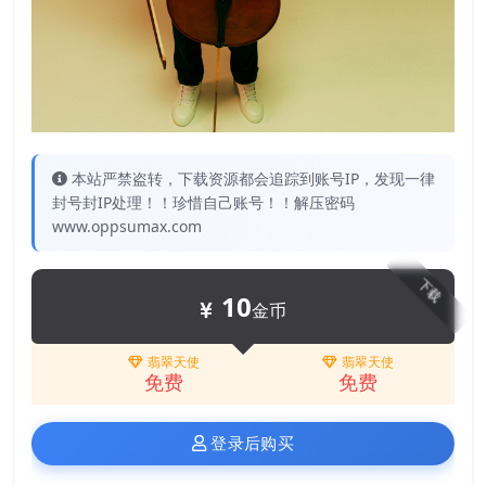
本站严禁盗转，下载资源都会追踪到账号IP，发现一律
封号封IP处理！！珍惜自己账号！！解压密码
www.oppsumax.com
下载
10
金币
翡翠天使
翡翠天使
免费
免费
登录后购买