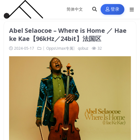
登录
Abel Selaocoe – Where is Home ／ Hae
ke Kae【96kHz／24bit】法国区
2024-05-17
〖OppsUmax专属〗
qobuz
32