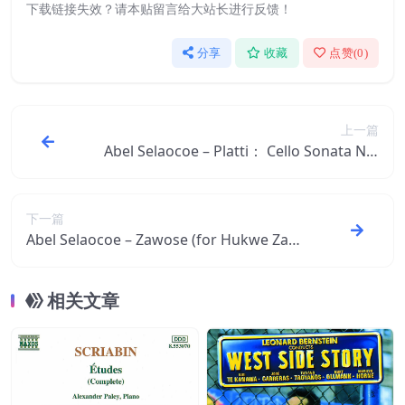
下载链接失效？请本贴留言给大站长进行反馈！
分享
收藏
点赞(
0
)
上一篇
Abel Selaocoe – Platti： Cello Sonata No.
7 in D Major, I. 84： I. Adagio【96kHz／2
4bit】法国区
下一篇
Abel Selaocoe – Zawose (for Hukwe Zaw
ose)【96kHz／24bit】法国区
相关文章