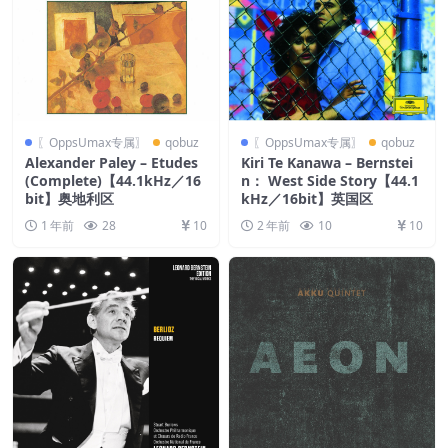
〖OppsUmax专属〗
qobuz
〖OppsUmax专属〗
qobuz
Alexander Paley – Etudes
Kiri Te Kanawa – Bernstei
(Complete)【44.1kHz／16
n： West Side Story【44.1
bit】奥地利区
kHz／16bit】英国区
1 年前
28
10
2 年前
10
10