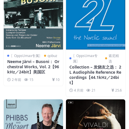
〖OppsUmax专属〗
qobuz
〖OppsUmax专
索尼精
Neeme Järvi – Busoni： Or
属〗
选
chestral Works, Vol. 2【96
Collection – 发烧友之选： 2
kHz／24bit】美国区
L Audiophile Reference Re
cordings【44.1kHz／24bi
2 年前
15
10
t】
4 月前
21
25.6