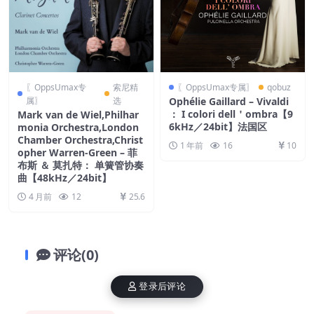
〖OppsUmax专
索尼精
〖OppsUmax专属〗
qobuz
属〗
选
Ophélie Gaillard – Vivaldi
： I colori dell＇ombra【9
Mark van de Wiel,Philhar
6kHz／24bit】法国区
monia Orchestra,London
Chamber Orchestra,Christ
1 年前
16
10
opher Warren-Green – 菲
布斯 ＆ 莫扎特： 单簧管协奏
曲【48kHz／24bit】
4 月前
12
25.6
评论(0)
登录后评论