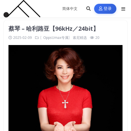
登录
蔡琴 – 哈利路亚【96kHz／24bit】
2025-02-09
〖OppsUmax专属〗
索尼精选
20