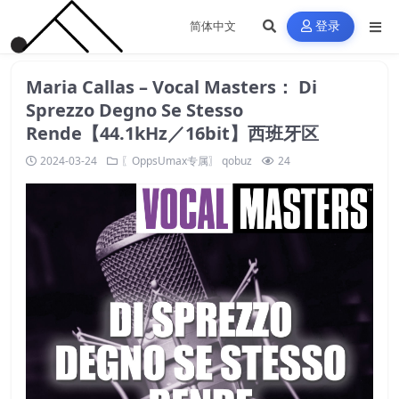
登录
Maria Callas – Vocal Masters： Di
Sprezzo Degno Se Stesso
Rende【44.1kHz／16bit】西班牙区
2024-03-24
〖OppsUmax专属〗
qobuz
24