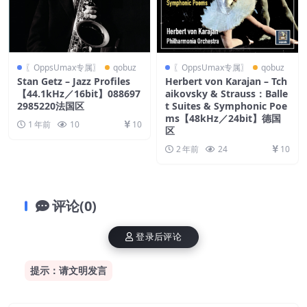
〖OppsUmax专属〗
qobuz
〖OppsUmax专属〗
qobuz
Stan Getz – Jazz Profiles
Herbert von Karajan – Tch
【44.1kHz／16bit】088697
aikovsky & Strauss：Balle
2985220法国区
t Suites & Symphonic Poe
ms【48kHz／24bit】德国
1 年前
10
10
区
2 年前
24
10
评论(0)
登录后评论
提示：请文明发言