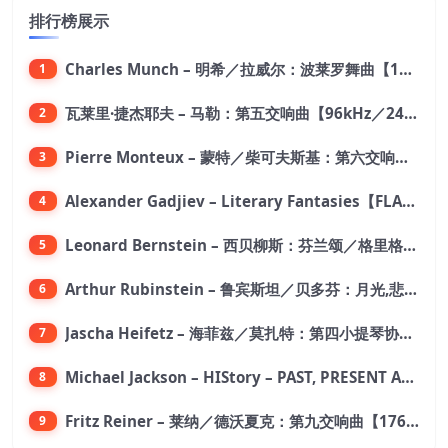
排行榜展示
Charles Munch – 明希／拉威尔：波莱罗舞曲【176.4kHz／24bit】
1
瓦莱里·捷杰耶夫 – 马勒：第五交响曲【96kHz／24bit】
2
Pierre Monteux – 蒙特／柴可夫斯基：第六交响曲【176.4kHz／24bit】
3
Alexander Gadjiev – Literary Fantasies【FLAC 192】
4
Leonard Bernstein – 西贝柳斯：芬兰颂／格里格：培尔·金特组曲【44.1kHz／24bit】
5
Arthur Rubinstein – 鲁宾斯坦／贝多芬：月光,悲怆,热情,告别钢琴奏鸣曲【176.4kHz／24bit】
6
Jascha Heifetz – 海菲兹／莫扎特：第四小提琴协奏曲，第五小提琴协奏曲《土耳其》／维瓦尔第：小提琴与大提琴协奏曲，RV 547【192kHz／24bit】
7
Michael Jackson – HIStory – PAST, PRESENT AND FUTURE – BOOK I【96kHz／24bit】
8
Fritz Reiner – 莱纳／德沃夏克：第九交响曲【176.4kHz／24bit】
9