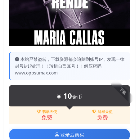
本站严禁盗转，下载资源都会追踪到账号IP，发现一律
封号封IP处理！！珍惜自己账号！！解压密码
www.oppsumax.com
下载
10
金币
翡翠天使
翡翠天使
免费
免费
登录后购买