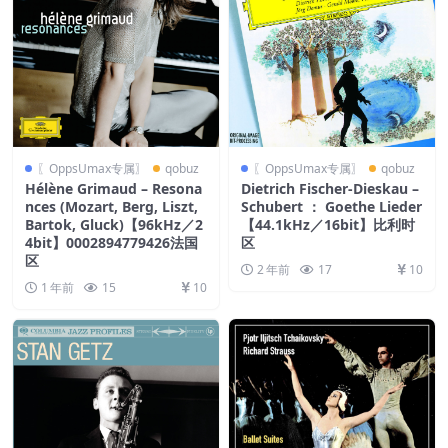
〖OppsUmax专属〗
qobuz
〖OppsUmax专属〗
qobuz
Hélène Grimaud – Resona
Dietrich Fischer-Dieskau –
nces (Mozart, Berg, Liszt,
Schubert ： Goethe Lieder
Bartok, Gluck)【96kHz／2
【44.1kHz／16bit】比利时
4bit】0002894779426法国
区
区
2 年前
17
10
1 年前
15
10