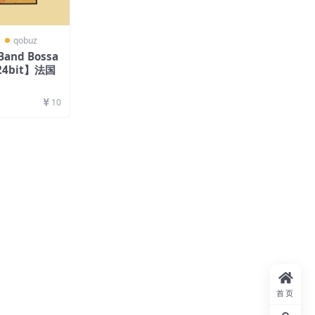
〗
qobuz
 Band Bossa
24bit】法国
10
首页