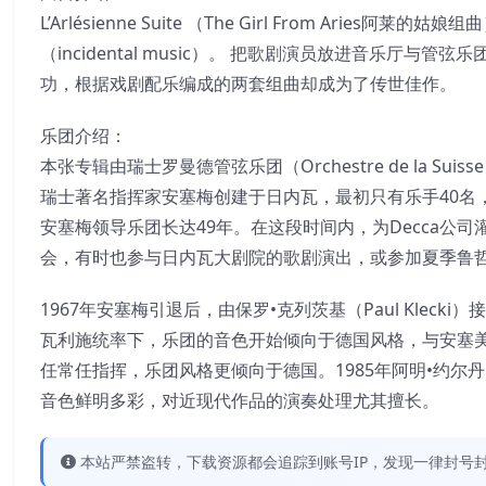
L’Arlésienne Suite （The Girl From Aries阿
（incidental music）。 把歌剧演员放进音乐
功，根据戏剧配乐编成的两套组曲却成为了传世佳作。
乐团介绍：
本张专辑由瑞士罗曼德管弦乐团（Orchestre de la Suis
瑞士著名指挥家安塞梅创建于日内瓦，最初只有乐手40名，
安塞梅领导乐团长达49年。在这段时间内，为Decca公
会，有时也参与日内瓦大剧院的歌剧演出，或参加夏季鲁
1967年安塞梅引退后，由保罗•克列茨基（Paul Klecki）接
瓦利施统率下，乐团的音色开始倾向于德国风格，与安塞美时代的
任常任指挥，乐团风格更倾向于德国。1985年阿明•约尔丹（
音色鲜明多彩，对近现代作品的演奏处理尤其擅长。
本站严禁盗转，下载资源都会追踪到账号IP，发现一律封号封IP