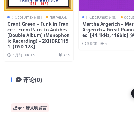
〖OppsUmax专属〗
NativeDSD
〖OppsUmax专属〗
qobu
Grant Green – Funk in Fran
Martha Argerich – Ma
ce： From Paris to Antibes
Argerich – Great Piano
[Double Album] (Monophon
es【44.1kHz／16bit
ic Recording) – 2XHDRE115
3 周前
6
1【DSD 128】
2 月前
16
37.6
评论(0)
提示：请文明发言