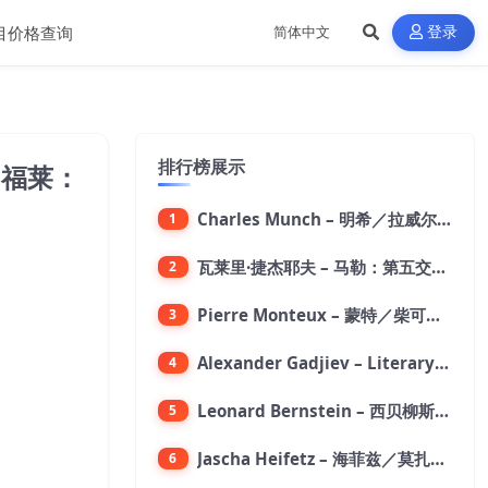
目价格查询
登录
排行榜展示
／ 福莱：
Charles Munch – 明希／拉威尔：波莱罗舞曲【176.4kHz／24bit】
1
瓦莱里·捷杰耶夫 – 马勒：第五交响曲【96kHz／24bit】
2
Pierre Monteux – 蒙特／柴可夫斯基：第六交响曲【176.4kHz／24bit】
3
Alexander Gadjiev – Literary Fantasies【FLAC 192】
4
Leonard Bernstein – 西贝柳斯：芬兰颂／格里格：培尔·金特组曲【44.1kHz／24bit】
5
Jascha Heifetz – 海菲兹／莫扎特：第四小提琴协奏曲，第五小提琴协奏曲《土耳其》／维瓦尔第：小提琴与大提琴协奏曲，RV 547【192kHz／24bit】
6