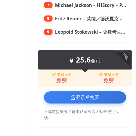
Michael Jackson – HIStory – PAST, PRESENT AND FUTURE – BOOK I【96kHz／24bit】
7
Fritz Reiner – 莱纳／德沃夏克：第九交响曲【176.4kHz／24bit】
8
Leopold Stokowski – 史托考夫斯基：狂想曲【176.4kHz／24bit】
9
下载
25.6
金币
翡翠天使
翡翠天使
免费
免费
登录后购买
下载链接失效？请本贴留言给大站长进行反
馈！