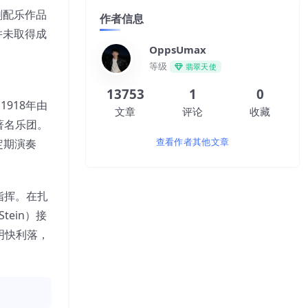
的戏剧配乐作品
作者信息
并未取得成
OppsUmax
等级
翡翠天使
13753
1
0
团1918年由
文章
评论
收藏
著名乐团。
定期演奏
查看作者其他文章
任指挥。在扎
ein）接
奏明快利落，