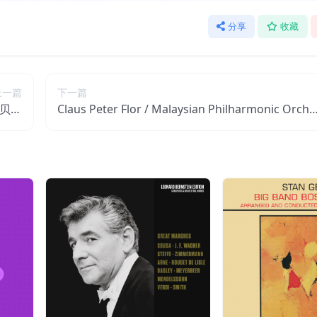
分享
收藏
上一篇
下一篇
– 贝多
Claus Peter Flor / Malaysian Philharmonic Orche
it】
stra – 德沃夏克：第九交响曲 (自新大陆)【44.1kHz
／24bit】