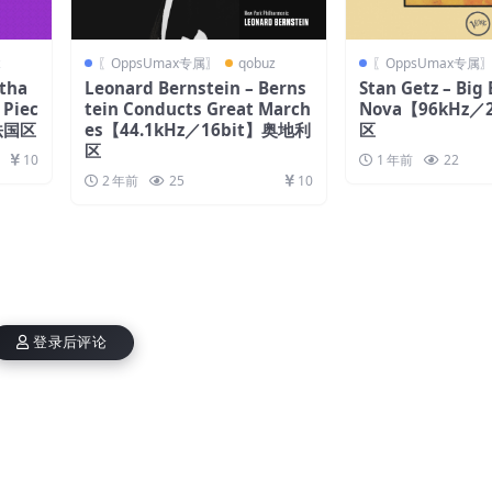
z
〖OppsUmax专属〗
qobuz
〖OppsUmax专属
rtha
Leonard Bernstein – Berns
Stan Getz – Big
 Piec
tein Conducts Great March
Nova【96kHz／
】法国区
es【44.1kHz／16bit】奥地利
区
区
10
1 年前
22
2 年前
25
10
登录后评论