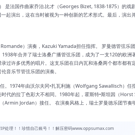
莱的姑娘组曲） 是法国作曲家乔治.比才（Georges Bizet, 1838-1875）
厅与管弦乐团一起演出，这在当时被视为一种创新的艺术形式。最后，演出
se Romande）演奏，Kazuki Yamada担任指挥。 罗曼德管弦乐
1938年合并了瑞士洛桑广播管弦乐团，成为了一支120的欧洲
司灌录过许多优秀的唱片。这支乐团在日内瓦和洛桑两个都市都有
哲伦音乐节管弦乐团的演奏。
任。1974年由沃尔夫冈•扎瓦利施（Wolfgang Sawallisch）
拉丁色彩大不相同。1980年起，霍斯特•斯坦因（Horst St
Armin Jordan）接任。 在演奏风格上，瑞士罗曼德乐团节
处理！！珍惜自己账号！！解压密码www.oppsumax.com