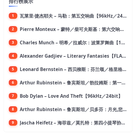
排行榜展示
瓦莱里·捷杰耶夫 – 马勒：第五交响曲【96kHz／24bit】
1
Pierre Monteux – 蒙特／柴可夫斯基：第六交响曲【176.4kHz／24bit】
2
Charles Munch – 明希／拉威尔：波莱罗舞曲【176.4kHz／24bit】
3
Alexander Gadjiev – Literary Fantasies【FLAC 192】
4
Leonard Bernstein – 西贝柳斯：芬兰颂／格里格：培尔·金特组曲【44.1kHz／24bit】
5
Arthur Rubinstein – 鲁宾斯坦／勃拉姆斯：第一钢琴协奏曲【176.4kHz／24bit】
6
Bob Dylan – Love And Theft【96kHz／24bit】
7
Arthur Rubinstein – 鲁宾斯坦／贝多芬：月光,悲怆,热情,告别钢琴奏鸣曲【176.4kHz／24bit】
8
Jascha Heifetz – 海菲兹／莫扎特：第四小提琴协奏曲，第五小提琴协奏曲《土耳其》／维瓦尔第：小提琴与大提琴协奏曲，RV 547【192kHz／24bit】
9