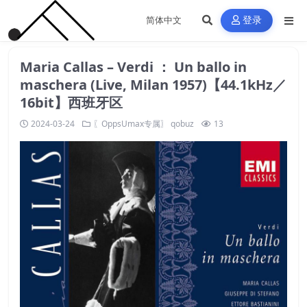
登录
Maria Callas – Verdi ： Un ballo in
maschera (Live, Milan 1957)【44.1kHz／
16bit】西班牙区
2024-03-24
〖OppsUmax专属〗
qobuz
13