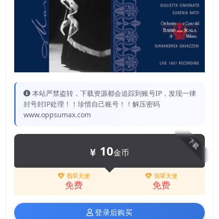
本站严禁盗转，下载资源都会追踪到账号IP，发现一律
封号封IP处理！！珍惜自己账号！！解压密码
www.oppsumax.com
下载
10
金币
翡翠天使
翡翠天使
免费
免费
登录后购买