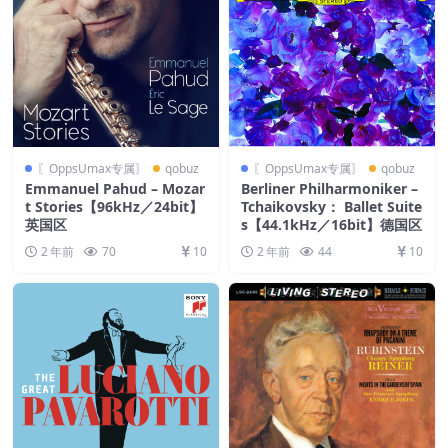
〖OppsUmax专属〗
qobuz
〖OppsUmax专属〗
qobuz
Emmanuel Pahud – Mozar
Berliner Philharmoniker –
t Stories【96kHz／24bit】
Tchaikovsky： Ballet Suite
英国区
s【44.1kHz／16bit】德国区
2 年前
70
10
2 年前
44
10