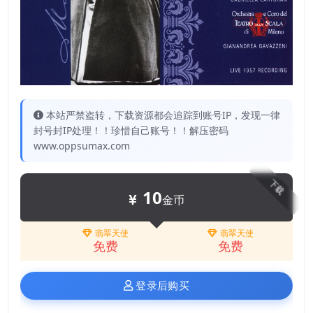
本站严禁盗转，下载资源都会追踪到账号IP，发现一律
封号封IP处理！！珍惜自己账号！！解压密码
www.oppsumax.com
下载
10
金币
翡翠天使
翡翠天使
免费
免费
登录后购买