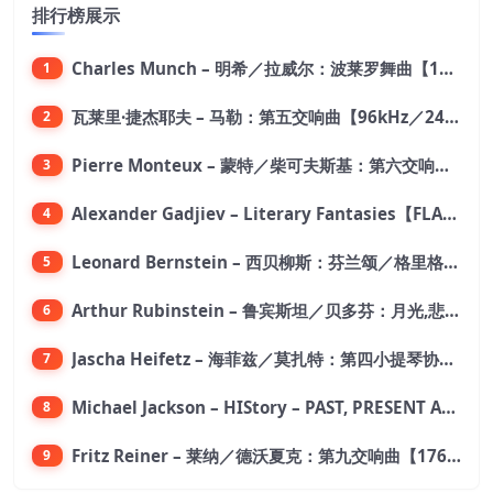
排行榜展示
Charles Munch – 明希／拉威尔：波莱罗舞曲【176.4kHz／24bit】
1
瓦莱里·捷杰耶夫 – 马勒：第五交响曲【96kHz／24bit】
2
Pierre Monteux – 蒙特／柴可夫斯基：第六交响曲【176.4kHz／24bit】
3
Alexander Gadjiev – Literary Fantasies【FLAC 192】
4
Leonard Bernstein – 西贝柳斯：芬兰颂／格里格：培尔·金特组曲【44.1kHz／24bit】
5
Arthur Rubinstein – 鲁宾斯坦／贝多芬：月光,悲怆,热情,告别钢琴奏鸣曲【176.4kHz／24bit】
6
Jascha Heifetz – 海菲兹／莫扎特：第四小提琴协奏曲，第五小提琴协奏曲《土耳其》／维瓦尔第：小提琴与大提琴协奏曲，RV 547【192kHz／24bit】
7
Michael Jackson – HIStory – PAST, PRESENT AND FUTURE – BOOK I【96kHz／24bit】
8
Fritz Reiner – 莱纳／德沃夏克：第九交响曲【176.4kHz／24bit】
9