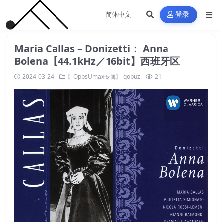
登录
Maria Callas – Donizetti： Anna
Bolena【44.1kHz／16bit】西班牙区
2024-03-24
〖OppsUmax专属〗
qobuz
21