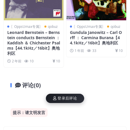
〖OppsUmax专属〗
qobuz
〖OppsUmax专属〗
qobuz
Leonard Bernstein – Berns
Gundula Janowitz – Carl O
tein conducts Bernstein ：
rff ： Carmina Burana【4
Kaddish ＆ Chichester Psal
4.1kHz／16bit】奥地利区
ms【44.1kHz／16bit】奥地
1 年前
33
10
利区
2 年前
10
10
评论(0)
登录后评论
提示：请文明发言