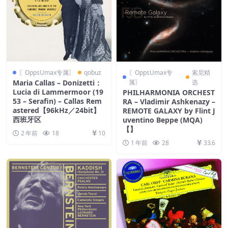
〖OppsUmax专属〗
qobuz
〖OppsUmax专
索尼精
Maria Callas – Donizetti：
属〗
选
Lucia di Lammermoor (19
PHILHARMONIA ORCHEST
53 – Serafin) – Callas Rem
RA – Vladimir Ashkenazy –
astered【96kHz／24bit】
REMOTE GALAXY by Flint J
西班牙区
uventino Beppe (MQA)
【】
2 年前
18
10
1 年前
28
33.6