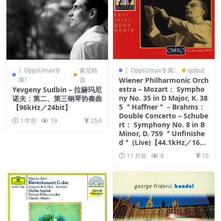
〖OppsUmax专
索尼精
〖OppsUmax专属〗
qobuz
属〗
选
Wiener Philharmonic Orch
estra – Mozart： Sympho
Yevgeny Sudbin – 拉赫玛尼
ny No. 35 in D Major, K. 38
诺夫：第二、第三钢琴协奏曲
5 ＂Haffner＂ – Brahms：
【96kHz／24bit】
Double Concerto – Schube
1 年前
19
25.6
rt： Symphony No. 8 in B
Minor, D. 759 ＂Unfinishe
d＂ (Live)【44.1kHz／16bi
t】英国区
11 月前
8
10