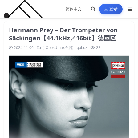
登录
Hermann Prey – Der Trompeter von
Säckingen【44.1kHz／16bit】德国区
2024-11-06
〖OppsUmax专属〗
qobuz
22