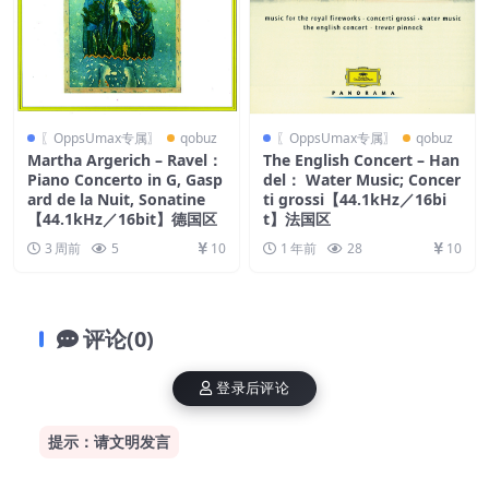
〖OppsUmax专属〗
qobuz
〖OppsUmax专属〗
qobuz
Martha Argerich – Ravel：
The English Concert – Han
Piano Concerto in G, Gasp
del： Water Music; Concer
ard de la Nuit, Sonatine
ti grossi【44.1kHz／16bi
【44.1kHz／16bit】德国区
t】法国区
3 周前
5
10
1 年前
28
10
评论(0)
登录后评论
提示：请文明发言