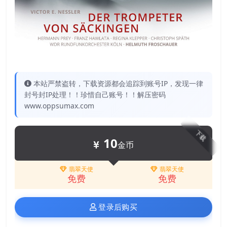
本站严禁盗转，下载资源都会追踪到账号IP，发现一律
封号封IP处理！！珍惜自己账号！！解压密码
www.oppsumax.com
下载
10
金币
翡翠天使
翡翠天使
免费
免费
登录后购买