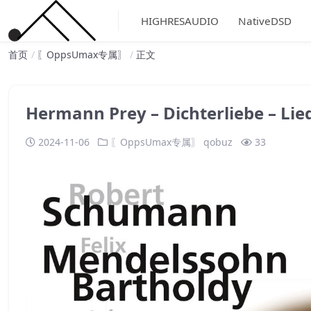
HIGHRESAUDIO
NativeDSD
首页
〖OppsUmax专属〗
正文
Hermann Prey – Dichterliebe – 
2024-11-06
〖OppsUmax专属〗
qobuz
33