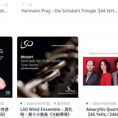
上一篇
下一篇
bit】
Hermann Prey – Die Schubert Trilogie【44.1kHz
国区
／16bit】德国区
精选
〖OppsUmax专属〗
索尼精选
〖OppsUmax专属
： 俘虏
LSO Wind Ensemble – 莫扎
Amaryllis Quart
SD)
特：第十小夜曲《大帕蒂塔》
【44.1kHz／24b