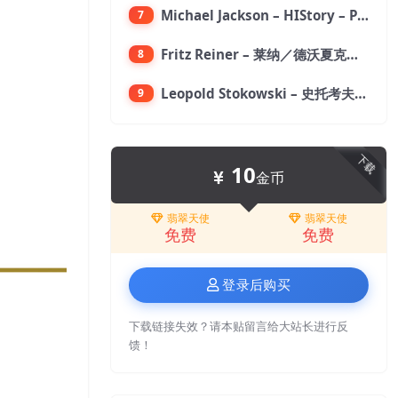
Michael Jackson – HIStory – PAST, PRESENT AND FUTURE – BOOK I【96kHz／24bit】
7
Fritz Reiner – 莱纳／德沃夏克：第九交响曲【176.4kHz／24bit】
8
Leopold Stokowski – 史托考夫斯基：狂想曲【176.4kHz／24bit】
9
下载
10
金币
翡翠天使
翡翠天使
免费
免费
登录后购买
下载链接失效？请本贴留言给大站长进行反
馈！