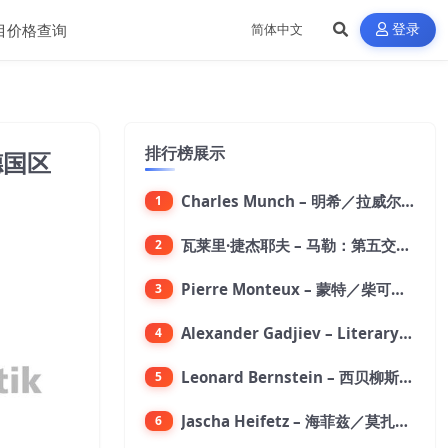
目价格查询
登录
排行榜展示
】德国区
Charles Munch – 明希／拉威尔：波莱罗舞曲【176.4kHz／24bit】
1
瓦莱里·捷杰耶夫 – 马勒：第五交响曲【96kHz／24bit】
2
Pierre Monteux – 蒙特／柴可夫斯基：第六交响曲【176.4kHz／24bit】
3
Alexander Gadjiev – Literary Fantasies【FLAC 192】
4
Leonard Bernstein – 西贝柳斯：芬兰颂／格里格：培尔·金特组曲【44.1kHz／24bit】
5
Jascha Heifetz – 海菲兹／莫扎特：第四小提琴协奏曲，第五小提琴协奏曲《土耳其》／维瓦尔第：小提琴与大提琴协奏曲，RV 547【192kHz／24bit】
6