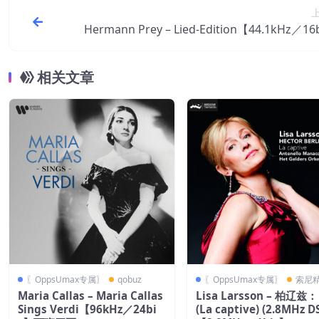
Hermann Prey – Lied-Edition【44.1kHz／16
德
相关文章
〖OppsUmax专属〗
qobuz
〖OppsUmax专属〗
索尼
Maria Callas – Maria Callas
Lisa Larsson – 柏辽兹
Sings Verdi【96kHz／24bi
(La captive) (2.8MHz D