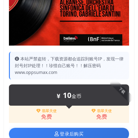
本站严禁盗转，下载资源都会追踪到账号IP，发现一律
封号封IP处理！！珍惜自己账号！！解压密码
www.oppsumax.com
下载
10
金币
翡翠天使
翡翠天使
免费
免费
登录后购买