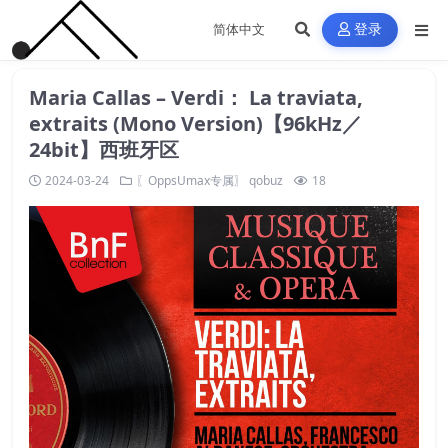
登录
Maria Callas – Verdi： La traviata,
extraits (Mono Version)【96kHz／
24bit】西班牙区
2024-03-24
〖OppsUmax专属〗
qobuz
18