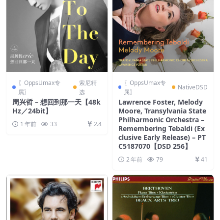
〖OppsUmax专
索尼精
〖OppsUmax专
NativeDSD
属〗
选
属〗
周兴哲 – 想回到那一天【48k
Lawrence Foster, Melody
Hz／24bit】
Moore, Transylvania State
Philharmonic Orchestra –
1 年前
33
2.4
Remembering Tebaldi (Ex
clusive Early Release) – PT
C5187070【DSD 256】
2 年前
79
41