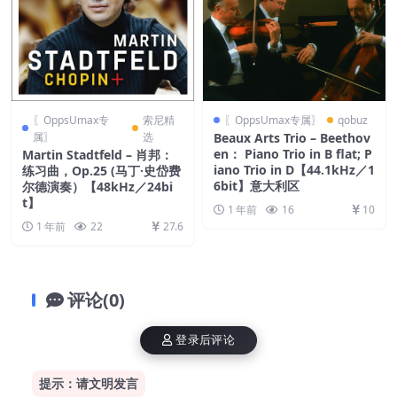
〖OppsUmax专
索尼精
〖OppsUmax专属〗
qobuz
属〗
选
Beaux Arts Trio – Beethov
en： Piano Trio in B flat; P
Martin Stadtfeld – 肖邦：
iano Trio in D【44.1kHz／1
练习曲，Op.25 (马丁·史岱费
6bit】意大利区
尔德演奏）【48kHz／24bi
t】
1 年前
16
10
1 年前
22
27.6
评论(0)
登录后评论
提示：请文明发言