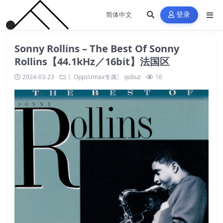
登录
Sonny Rollins – The Best Of Sonny
Rollins【44.1kHz／16bit】法国区
2024-03-23
〖OppsUmax专属〗
qobuz
16