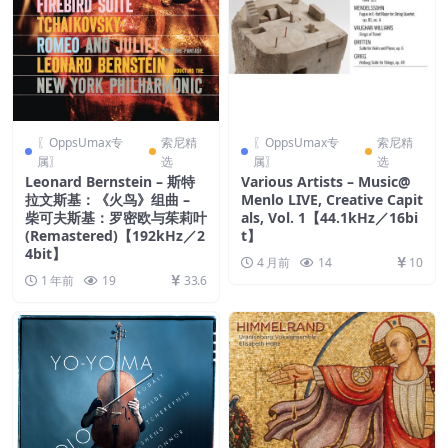
〖OppsUmax专
索尼精
〖OppsUmax专
索尼精
属〗
选
属〗
选
Leonard Bernstein – 斯特
Various Artists – Music@
拉文斯基：《火鸟》组曲 –
Menlo LIVE, Creative Capit
柴可夫斯基：罗密欧与茱莉叶
als, Vol. 1【44.1kHz／16bi
(Remastered)【192kHz／2
t】
4bit】
4 月前
14
10
1 年前
19
33.6