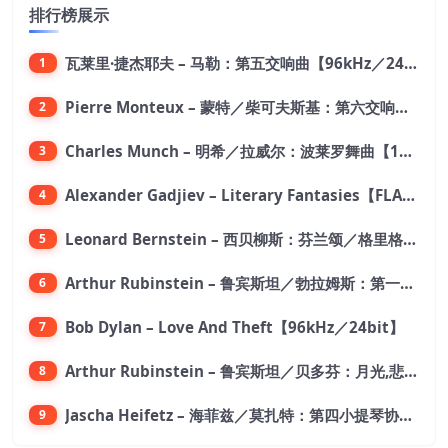
排行榜展示
瓦莱里·捷杰耶夫 – 马勒：第五交响曲【96kHz／24bit】
1
Pierre Monteux – 蒙特／柴可夫斯基：第六交响曲【176.4kHz／24bit】
2
Charles Munch – 明希／拉威尔：波莱罗舞曲【176.4kHz／24bit】
3
Alexander Gadjiev – Literary Fantasies【FLAC 192】
4
Leonard Bernstein – 西贝柳斯：芬兰颂／格里格：培尔·金特组曲【44.1kHz／24bit】
5
Arthur Rubinstein – 鲁宾斯坦／勃拉姆斯：第一钢琴协奏曲【176.4kHz／24bit】
6
Bob Dylan – Love And Theft【96kHz／24bit】
7
Arthur Rubinstein – 鲁宾斯坦／贝多芬：月光,悲怆,热情,告别钢琴奏鸣曲【176.4kHz／24bit】
8
Jascha Heifetz – 海菲兹／莫扎特：第四小提琴协奏曲，第五小提琴协奏曲《土耳其》／维瓦尔第：小提琴与大提琴协奏曲，RV 547【192kHz／24bit】
9