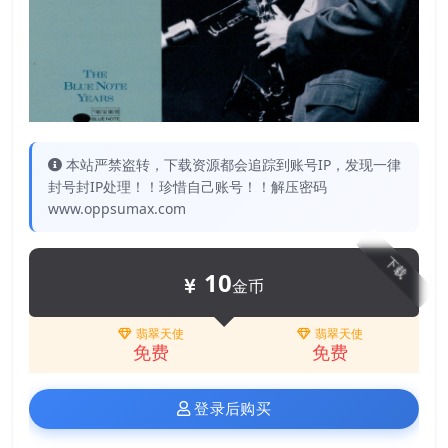
本站严禁盗转，下载资源都会追踪到账号IP，发现一律
封号封IP处理！！珍惜自己账号！！解压密码
www.oppsumax.com
下载
10
金币
翡翠天使
翡翠天使
免费
免费
登录后购买