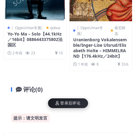
〖OppsUmax专属〗
qobuz
〖OppsUmax专
索尼精
Yo-Yo Ma – Solo【44.1kHz
属〗
选
／16bit】0886443375802法
Uranienborg Vokalensem
国区
ble/Inger-Lise Ulsrud/Elis
abeth Holte – HIMMELRA
2 年前
23
10
ND【176.4kHz／24bit】
1 年前
8
33.6
评论(0)
登录后评论
提示：请文明发言