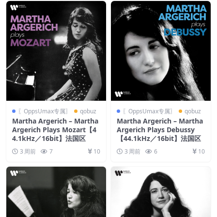
〖OppsUmax专属〗
qobuz
〖OppsUmax专属〗
qobuz
Martha Argerich – Martha
Martha Argerich – Martha
Argerich Plays Mozart【4
Argerich Plays Debussy
4.1kHz／16bit】法国区
【44.1kHz／16bit】法国区
3 周前
7
10
3 周前
6
10