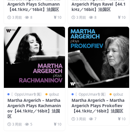
Argerich Plays Schumann
Argerich Plays Ravel【44.1
【44.1kHz／16bit】法国区
kHz／16bit】法国区
3 周前
8
10
3 周前
8
10
〖OppsUmax专属〗
qobuz
〖OppsUmax专属〗
qobuz
Martha Argerich – Martha
Martha Argerich – Martha
Argerich Plays Rachmanin
Argerich Plays Prokofiev
ov【44.1kHz／16bit】法国
【44.1kHz／16bit】法国区
区
3 周前
7
10
3 周前
5
10