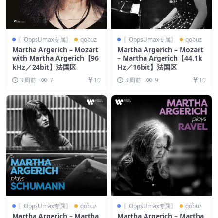
〖OppsUmax专属〗
qobuz
〖OppsUmax专属〗
qobuz
Martha Argerich – Mozart
Martha Argerich – Mozart
with Martha Argerich【96
– Martha Argerich【44.1k
kHz／24bit】法国区
Hz／16bit】法国区
3 周前
7
10
3 周前
9
10
〖OppsUmax专属〗
qobuz
〖OppsUmax专属〗
qobuz
Martha Argerich – Martha
Martha Argerich – Martha