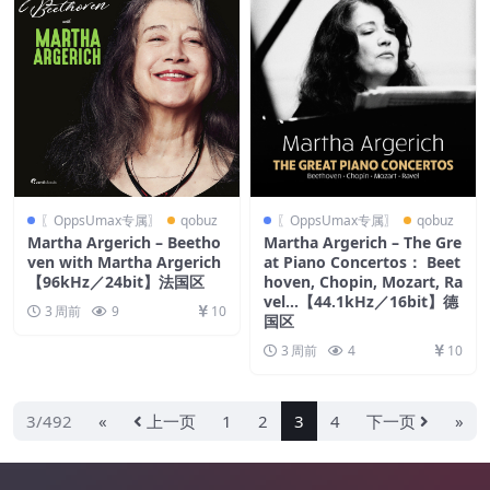
〖OppsUmax专属〗
qobuz
〖OppsUmax专属〗
qobuz
Martha Argerich – Beetho
Martha Argerich – The Gre
ven with Martha Argerich
at Piano Concertos： Beet
【96kHz／24bit】法国区
hoven, Chopin, Mozart, Ra
vel…【44.1kHz／16bit】德
3 周前
9
10
国区
3 周前
4
10
3/492
«
上一页
1
2
3
4
下一页
»