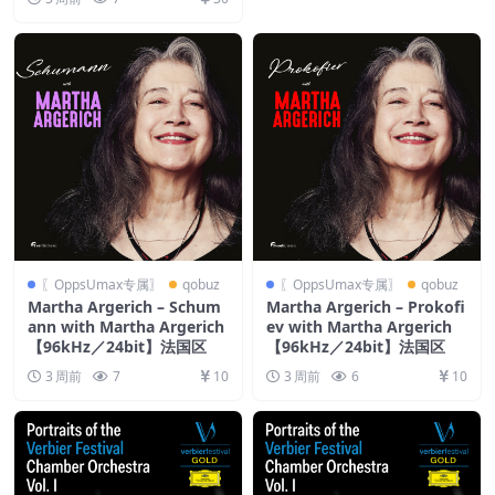
〖OppsUmax专属〗
qobuz
〖OppsUmax专属〗
qobuz
Martha Argerich – Schum
Martha Argerich – Prokofi
ann with Martha Argerich
ev with Martha Argerich
【96kHz／24bit】法国区
【96kHz／24bit】法国区
3 周前
7
10
3 周前
6
10