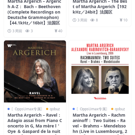
Martha Argerich – Argeric
Martha Argerich – The Bes
h A-Z： Bach – Beethoven
t of Martha Argerich【192
(Complete Recordings on
kHz／24bit】法国区
Deutsche Grammophon)
3 周前
8
10
【44.1kHz／16bit】法国区
3 周前
3
40
〖OppsUmax专属〗
qobuz
〖OppsUmax专属〗
qobuz
Martha Argerich – Ravel：
Martha Argerich – Rachm
Adagio assai from Piano C
aninoff： Two Suites – Ra
oncerto in G, Ma mère l＇
vel – Brahms – Mendelsso
Oye ＆ Gaspard de la nuit
hn (Live in Luxembourg, 2