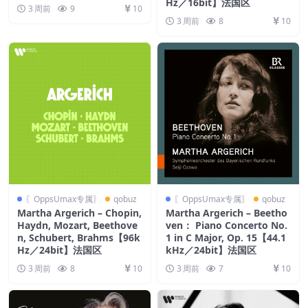
Hz／16bit】法国区
3 周前
9
10
3 周前
8
10
〖OppsUmax专属〗
qobuz
〖OppsUmax专属〗
qobuz
Martha Argerich – Chopin,
Martha Argerich – Beetho
Haydn, Mozart, Beethove
ven： Piano Concerto No.
n, Schubert, Brahms【96k
1 in C Major, Op. 15【44.1
Hz／24bit】法国区
kHz／24bit】法国区
3 周前
8
10
3 周前
7
10