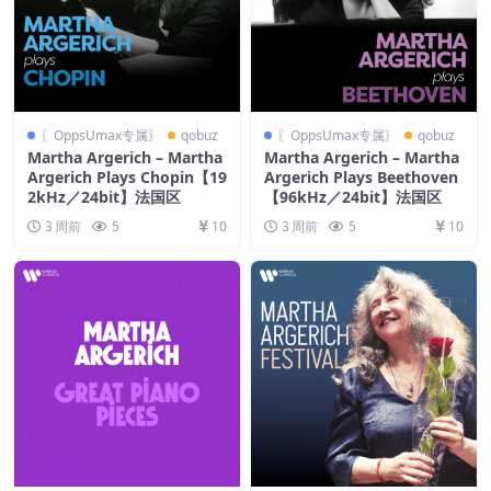
〖OppsUmax专属〗
qobuz
〖OppsUmax专属〗
qobuz
Martha Argerich – Martha
Martha Argerich – Martha
Argerich Plays Chopin【19
Argerich Plays Beethoven
2kHz／24bit】法国区
【96kHz／24bit】法国区
3 周前
5
10
3 周前
5
10