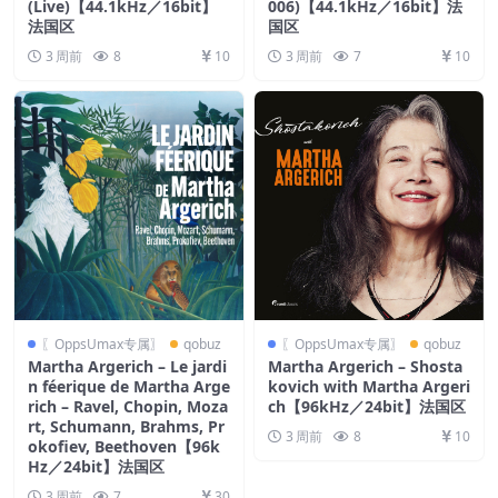
(Live)【44.1kHz／16bit】
006)【44.1kHz／16bit】法
法国区
国区
3 周前
8
10
3 周前
7
10
〖OppsUmax专属〗
qobuz
〖OppsUmax专属〗
qobuz
Martha Argerich – Le jardi
Martha Argerich – Shosta
n féerique de Martha Arge
kovich with Martha Argeri
rich – Ravel, Chopin, Moza
ch【96kHz／24bit】法国区
rt, Schumann, Brahms, Pr
3 周前
8
10
okofiev, Beethoven【96k
Hz／24bit】法国区
3 周前
7
30