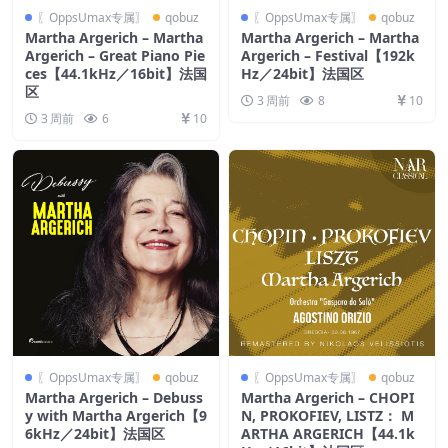
〖OppsUmax专属〗
qobuz
〖OppsUmax专属〗
qobuz
Martha Argerich – Martha
Martha Argerich – Martha
Argerich – Great Piano Pie
Argerich – Festival【192k
ces【44.1kHz／16bit】法国
Hz／24bit】法国区
区
3 周前
8
10
3 周前
6
10
〖OppsUmax专属〗
qobuz
〖OppsUmax专属〗
qobuz
Martha Argerich – Debuss
Martha Argerich – CHOPI
y with Martha Argerich【9
N, PROKOFIEV, LISTZ： M
6kHz／24bit】法国区
ARTHA ARGERICH【44.1k