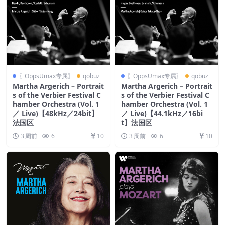
〖OppsUmax专属〗
qobuz
〖OppsUmax专属〗
qobuz
Martha Argerich – Portrait
Martha Argerich – Portrait
s of the Verbier Festival C
s of the Verbier Festival C
hamber Orchestra (Vol. 1
hamber Orchestra (Vol. 1
／ Live)【48kHz／24bit】
／ Live)【44.1kHz／16bi
法国区
t】法国区
3 周前
6
10
3 周前
6
10