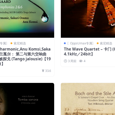
x专属〗
索尼精选
〖OppsUmax专属〗
索尼精选
lharmonic,Anu Komsi,Saka
The Wave Quartet – 卡门 
o – 兰戛尔： 第二与第六交响曲
4.1kHz／24bit】
戈 (Tango jalousie)【19
3 周前
4
it】
33.6