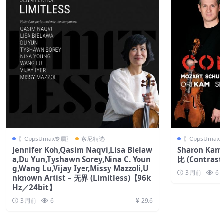
〖OppsUmax专属〗
索尼精选
〖OppsUma
Jennifer Koh,Qasim Naqvi,Lisa Bielaw
Sharon Kam
a,Du Yun,Tyshawn Sorey,Nina C. Youn
比 (Contra
g,Wang Lu,Vijay Iyer,Missy Mazzoli,U
3 周前
6
nknown Artist – 无界 (Limitless)【96k
Hz／24bit】
3 周前
6
29.6