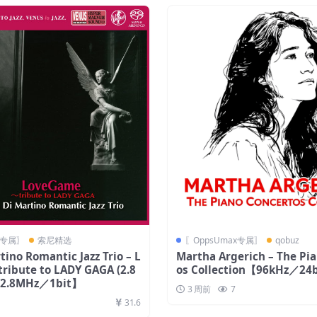
x专属〗
索尼精选
〖OppsUmax专属〗
qobuz
tino Romantic Jazz Trio – L
Martha Argerich – The Pi
ribute to LADY GAGA (2.8
os Collection【96kHz／2
2.8MHz／1bit】
3 周前
7
31.6