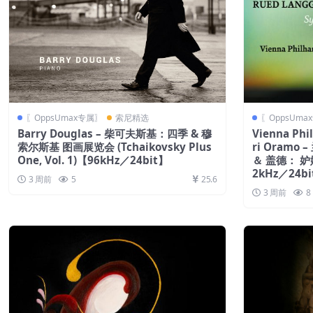
〖OppsUmax专属〗
索尼精选
〖OppsUma
Barry Douglas – 柴可夫斯基：四季 & 穆
Vienna Phi
索尔斯基 图画展览会 (Tchaikovsky Plus
ri Oram
One, Vol. 1)【96kHz／24bit】
＆ 盖德： 妒嫉探
2kHz／24b
3 周前
5
25.6
3 周前
8