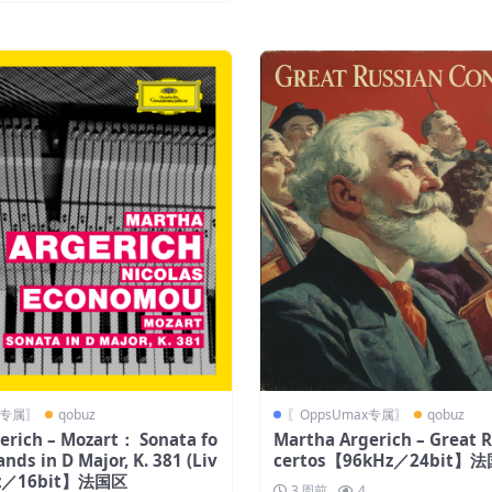
x专属〗
qobuz
〖OppsUmax专属〗
qobuz
erich – Mozart： Sonata fo
Martha Argerich – Great 
ands in D Major, K. 381 (Liv
certos【96kHz／24bit】
Hz／16bit】法国区
3 周前
4