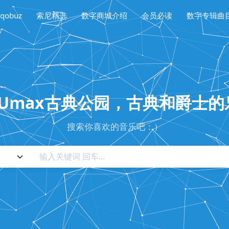
qobuz
索尼精选
数字商城介绍
会员必读
数字专辑曲
sUmax古典公园，古典和爵士
搜索你喜欢的音乐吧：）