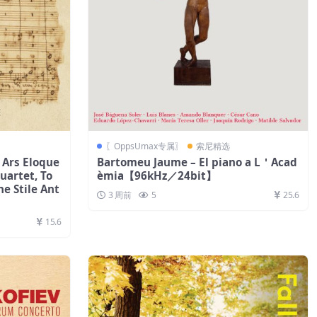
〖OppsUmax专属〗
索尼精选
, Ars Eloque
Bartomeu Jaume – El piano a L＇Acad
Quartet, To
èmia【96kHz／24bit】
e Stile Ant
3 周前
5
25.6
15.6