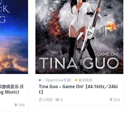
〖OppsUmax专属〗
索尼精选
乐和游戏音乐 (E
Tina Guo – Game On!【44.1kHz／24bi
ng Music)
t】
3 周前
4
25.6
19.6