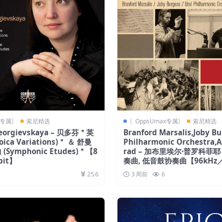
x专属〗
索尼精选
〖OppsUmax专属〗
索尼精选
Georgievskaya – 贝多芬＂英
Branford Marsalis,Joby Bu
ica Variations)＂ ＆ 舒曼
Philharmonic Orchestra,A
Symphonic Etudes)＂【8
rad – 加布里埃尔·普罗科菲
bit】
奏曲, 低音鼓协奏曲【96kHz／
25.6
3 周前
6