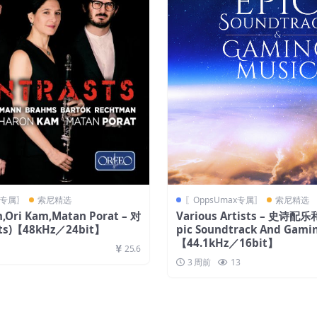
x专属〗
索尼精选
〖OppsUmax专属〗
索尼精选
,Ori Kam,Matan Porat – 对
Various Artists – 史诗配
sts)【48kHz／24bit】
pic Soundtrack And Gami
【44.1kHz／16bit】
25.6
3 周前
13