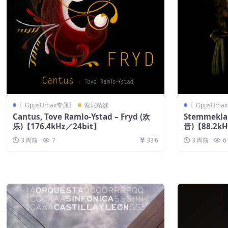
〖OppsUmax专属〗
索尼精选
〖OppsUma
Cantus, Tove Ramlo-Ystad – Fryd (欢
Stemmekla
乐)【176.4kHz／24bit】
音)【88.2kH
3 周前
7
33.6
3 周前
6