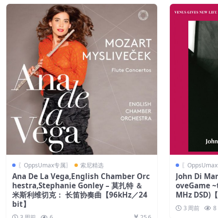
〖OppsUmax专属〗
索尼精选
〖OppsUma
Ana De La Vega,English Chamber Orc
John Di Mar
hestra,Stephanie Gonley – 莫扎特 ＆
oveGame ~t
米斯利维切克： 长笛协奏曲【96kHz／24
MHz DSD)【
bit】
3 周前
8
3 周前
6
25.6