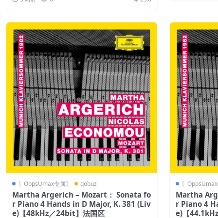
〖OppsUmax专属〗
qobuz
〖OppsUma
Martha Argerich – Mozart： Sonata fo
Martha Arg
r Piano 4 Hands in D Major, K. 381 (Liv
r Piano 4 H
e)【48kHz／24bit】法国区
e)【44.1k