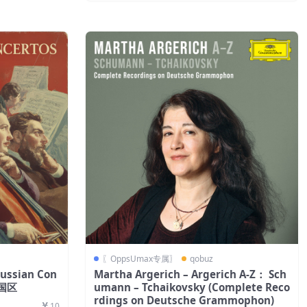
〖OppsUmax专属〗
qobuz
Russian Con
Martha Argerich – Argerich A-Z： Sch
法国区
umann – Tchaikovsky (Complete Reco
rdings on Deutsche Grammophon)
10