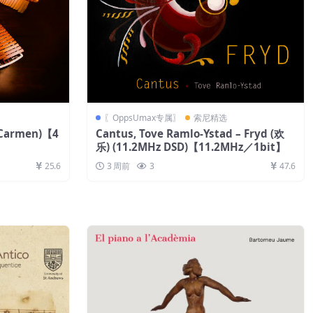
〖OppsUmax专属〗
索尼精选
(Carmen)【4
Cantus, Tove Ramlo-Ystad – Fryd (欢
乐) (11.2MHz DSD)【11.2MHz／1bit】
25.6
3 周前
3
47.6