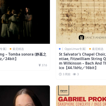
x专属〗
索尼精选
〖OppsUmax专属〗
索尼精选
ng – Tomba sonora (静墓之
St Salvator’s Chapel Choir
z／24bit】
ntiae, Fitzwilliam String 
m Wilkinson – Bach And Th
37.6
ico【44.1kHz／16bit】
3 周前
3