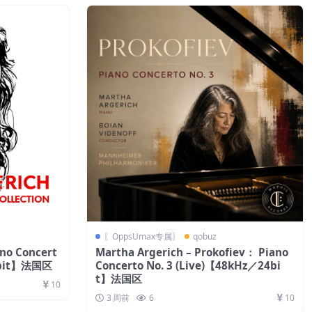
〖OppsUmax专属〗
qobuz
ano Concert
Martha Argerich – Prokofiev： Piano
4bit】法国区
Concerto No. 3 (Live)【48kHz／24bi
t】法国区
10
3 周前
6
10