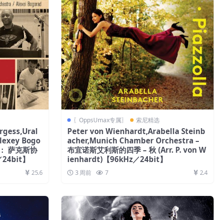
〖OppsUmax专属〗
索尼精选
rgess,Ural
Peter von Wienhardt,Arabella Steinb
lexey Bogo
acher,Munich Chamber Orchestra –
耶： 萨克斯协
布宜诺斯艾利斯的四季 – 秋 (Arr. P. von W
24bit】
ienhardt)【96kHz／24bit】
25.6
3 周前
7
2.4