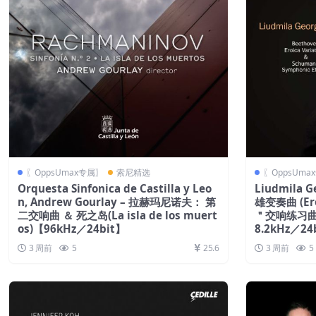
〖OppsUmax专属〗
索尼精选
〖OppsUma
Orquesta Sinfonica de Castilla y Leo
Liudmila 
n, Andrew Gourlay – 拉赫玛尼诺夫： 第
雄变奏曲 (Ero
二交响曲 ＆ 死之岛(La isla de los muert
＂交响练习曲 (
os)【96kHz／24bit】
8.2kHz／24
3 周前
5
25.6
3 周前
5