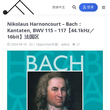
登录
Nikolaus Harnoncourt – Bach：
Kantaten, BWV 115 – 117【44.1kHz／
16bit】法国区
2024-08-18
〖OppsUmax专属〗
qobuz
21