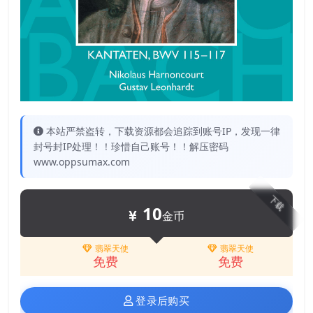
本站严禁盗转，下载资源都会追踪到账号IP，发现一律
封号封IP处理！！珍惜自己账号！！解压密码
www.oppsumax.com
下载
10
金币
翡翠天使
翡翠天使
免费
免费
登录后购买