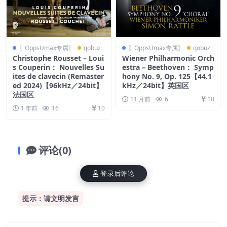
〖OppsUmax专属〗
qobuz
〖OppsUmax专属〗
qobuz
Christophe Rousset – Loui
Wiener Philharmonic Orch
s Couperin： Nouvelles Su
estra – Beethoven： Symp
ites de clavecin (Remaster
hony No. 9, Op. 125【44.1
ed 2024)【96kHz／24bit】
kHz／24bit】英国区
法国区
11 月前
6
10
1 年前
16
10
评论(0)
登录后评论
提示：请文明发言