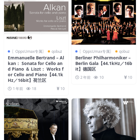
〖OppsUmax专属〗
qobuz
〖OppsUmax专属〗
qobuz
Emmanuelle Bertrand – Al
Berliner Philharmoniker –
kan： Sonata for Cello an
Berlin Gala【44.1kHz／16b
d Piano ＆ Liszt： Works f
it】德国区
or Cello and Piano【44.1k
2 年前
10
10
Hz／16bit】荷兰区
1 年前
18
10