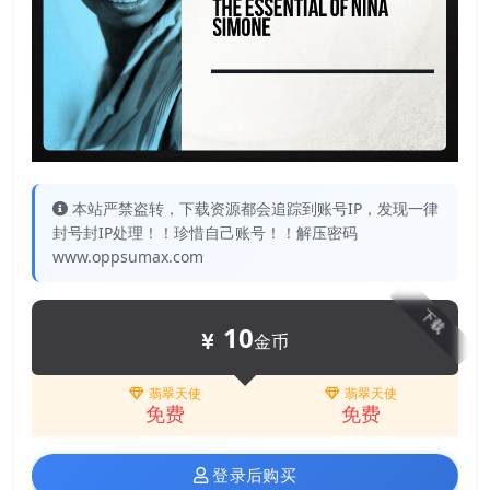
本站严禁盗转，下载资源都会追踪到账号IP，发现一律
封号封IP处理！！珍惜自己账号！！解压密码
www.oppsumax.com
下载
10
金币
翡翠天使
翡翠天使
免费
免费
登录后购买