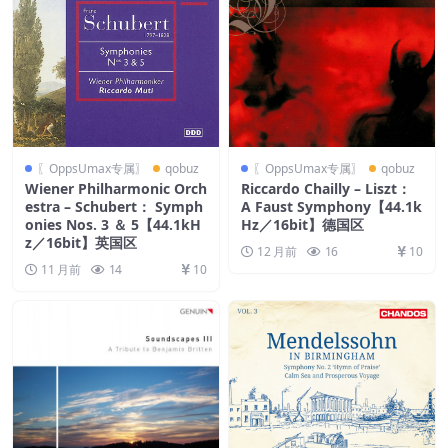
〖OppsUmax专属〗
qobuz
〖OppsUmax专属〗
qobuz
Wiener Philharmonic Orch
Riccardo Chailly – Liszt：
estra – Schubert： Symph
A Faust Symphony【44.1k
onies Nos. 3 ＆ 5【44.1kH
Hz／16bit】德国区
z／16bit】英国区
12 月前
16
10
11 月前
14
10