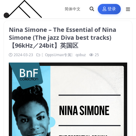
登录
Nina Simone – The Essential of Nina
Simone (The jazz Diva best tracks)
【96kHz／24bit】英国区
2024-03-23
〖OppsUmax专属〗
qobuz
25