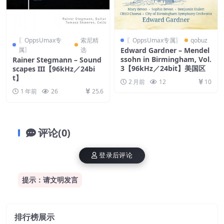
〖OppsUmax专
索尼精
〖OppsUmax专属〗
qobuz
属〗
选
Edward Gardner – Mendel
ssohn in Birmingham, Vol.
Rainer Stegmann – Sound
3【96kHz／24bit】美国区
scapes III【96kHz／24bi
t】
2 月前
12
10
1 年前
26
25.6
评论(0)
登录后评论
提示：请文明发言
排行榜展示