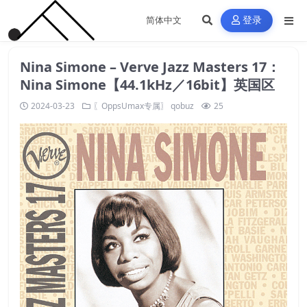
登录
Nina Simone – Verve Jazz Masters 17：
Nina Simone【44.1kHz／16bit】英国区
2024-03-23
〖OppsUmax专属〗
qobuz
25