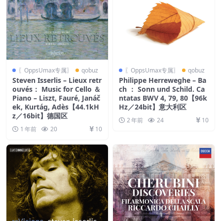
〖OppsUmax专属〗
qobuz
〖OppsUmax专属〗
qobuz
Steven Isserlis – Lieux retr
Philippe Herreweghe – Ba
ouvés： Music for Cello ＆
ch ： Sonn und Schild. Ca
Piano – Liszt, Fauré, Janáč
ntatas BWV 4, 79, 80【96k
ek, Kurtág, Adès【44.1kH
Hz／24bit】意大利区
z／16bit】德国区
2 年前
24
10
1 年前
20
10