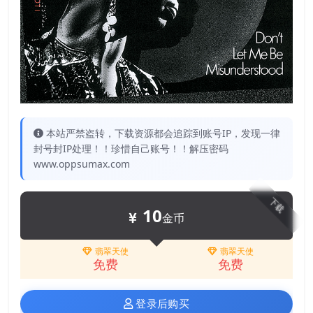
本站严禁盗转，下载资源都会追踪到账号IP，发现一律
封号封IP处理！！珍惜自己账号！！解压密码
www.oppsumax.com
下载
10
金币
翡翠天使
翡翠天使
免费
免费
登录后购买