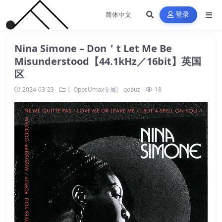
登录
Nina Simone – Don＇t Let Me Be
Misunderstood【44.1kHz／16bit】英国
区
2024-03-23
〖OppsUmax专属〗
qobuz
18