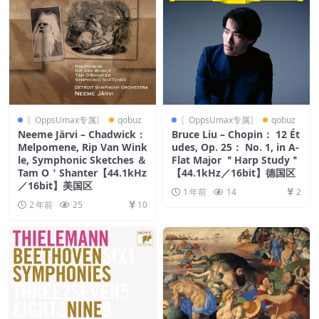
〖OppsUmax专属〗
qobuz
〖OppsUmax专属〗
qobuz
Neeme Järvi – Chadwick：
Bruce Liu – Chopin： 12 Ét
Melpomene, Rip Van Wink
udes, Op. 25： No. 1, in A-
le, Symphonic Sketches ＆
Flat Major ＂Harp Study＂
Tam O＇Shanter【44.1kHz
【44.1kHz／16bit】德国区
／16bit】美国区
1 年前
14
2
2 年前
25
10