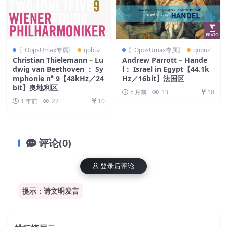
〖OppsUmax专属〗
qobuz
〖OppsUmax专属〗
qobuz
Christian Thielemann – Lu
Andrew Parrott – Hande
dwig van Beethoven ： Sy
l： Israel in Egypt【44.1k
mphonie n° 9【48kHz／24
Hz／16bit】法国区
bit】奥地利区
5 月前
13
10
1 年前
22
10
评论(0)
登录后评论
提示：请文明发言