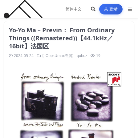
登录
Yo-Yo Ma – Previn： From Ordinary
Things ((Remastered))【44.1kHz／
16bit】法国区
2024-05-24
〖OppsUmax专属〗
qobuz
19