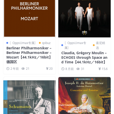
〖OppsUmax专属〗
qobuz
〖OppsUmax专
索尼精
Berliner Philharmoniker –
属〗
选
Berliner Philharmoniker –
Claudia, Grégory Moulin –
Mozart【44.1kHz／16bit】
ECHOES through Space an
德国区
d Time【44.1kHz／16bit】
2 年前
21
20
8 月前
31
15.6