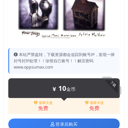
本站严禁盗转，下载资源都会追踪到账号IP，发现一律
封号封IP处理！！珍惜自己账号！！解压密码
www.oppsumax.com
下载
10
金币
翡翠天使
翡翠天使
免费
免费
登录后购买