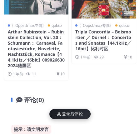
〖OppsUmax专属〗
qobuz
〖OppsUmax专属〗
qobuz
Arthur Rubinstein – Rubin
Tripla Concordia – Boismo
stein Collection, Vol. 20：
rtier ／ Dornel： Concerto
Schumann： Carnaval, Fa
s and Sonatas【44.1kHz／
ntasiestücke, Novelette,
16bit】比利时区
Nachtstück, Romance【4
1 年前
29
10
4.1kHz／16bit】009026630
2024德国区
1 年前
11
10
评论(0)
登录后评论
提示：请文明发言