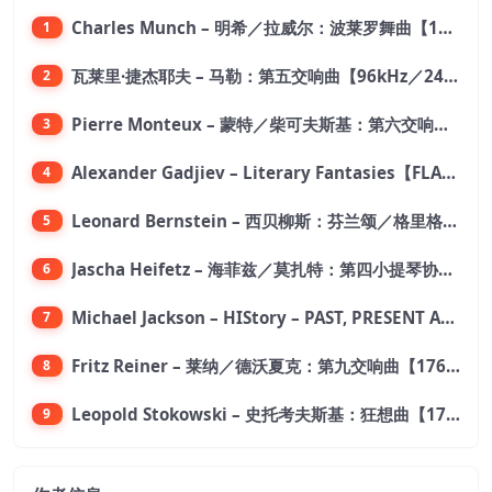
Charles Munch – 明希／拉威尔：波莱罗舞曲【176.4kHz／24bit】
1
瓦莱里·捷杰耶夫 – 马勒：第五交响曲【96kHz／24bit】
2
Pierre Monteux – 蒙特／柴可夫斯基：第六交响曲【176.4kHz／24bit】
3
Alexander Gadjiev – Literary Fantasies【FLAC 192】
4
Leonard Bernstein – 西贝柳斯：芬兰颂／格里格：培尔·金特组曲【44.1kHz／24bit】
5
Jascha Heifetz – 海菲兹／莫扎特：第四小提琴协奏曲，第五小提琴协奏曲《土耳其》／维瓦尔第：小提琴与大提琴协奏曲，RV 547【192kHz／24bit】
6
Michael Jackson – HIStory – PAST, PRESENT AND FUTURE – BOOK I【96kHz／24bit】
7
Fritz Reiner – 莱纳／德沃夏克：第九交响曲【176.4kHz／24bit】
8
Leopold Stokowski – 史托考夫斯基：狂想曲【176.4kHz／24bit】
9