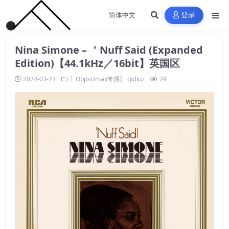
登录
Nina Simone – ＇Nuff Said (Expanded
Edition)【44.1kHz／16bit】英国区
2024-03-23
〖OppsUmax专属〗
qobuz
29