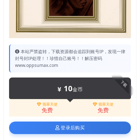
本站严禁盗转，下载资源都会追踪到账号IP，发现一律
封号封IP处理！！珍惜自己账号！！解压密码
www.oppsumax.com
下载
10
金币
翡翠天使
翡翠天使
免费
免费
登录后购买