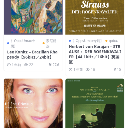
〖OppsUmax专
索尼精
〖OppsUmax专属〗
qobuz
属〗
选
Herbert von Karajan – STR
AUSS： DER ROSENKAVALI
Lee Konitz – Brazilian Rha
ER【44.1kHz／16bit】英国
psody【96kHz／24bit】
区
1 年前
22
27.6
1 年前
16
10