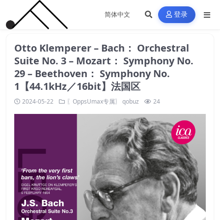
登录
Otto Klemperer – Bach： Orchestral
Suite No. 3 – Mozart： Symphony No.
29 – Beethoven： Symphony No.
1【44.1kHz／16bit】法国区
2024-05-22
〖OppsUmax专属〗
qobuz
24