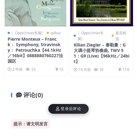
〖OppsUmax专属〗
qobuz
〖OppsUmax专
索尼精
Pierre Monteux – Franc
属〗
选
k： Symphony, Stravinsk
Kilian Ziegler – 泰勒曼：G
y： Petrouchka【44.1kHz
大调小提琴协奏曲, TWV 5
／16bit】0888880760227法
1：G9 (Live)【96kHz／24bi
国区
t】
2 年前
23
10
10 月前
19
17.6
评论(0)
登录后评论
提示：请文明发言