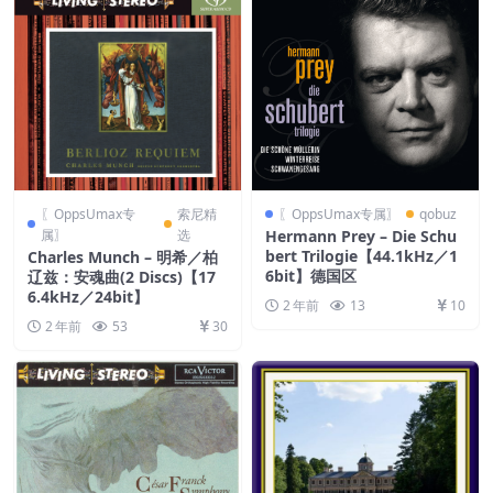
〖OppsUmax专
索尼精
〖OppsUmax专属〗
qobuz
属〗
选
Hermann Prey – Die Schu
bert Trilogie【44.1kHz／1
Charles Munch – 明希／柏
6bit】德国区
辽兹：安魂曲(2 Discs)【17
6.4kHz／24bit】
2 年前
13
10
2 年前
53
30