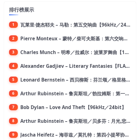
排行榜展示
瓦莱里·捷杰耶夫 – 马勒：第五交响曲【96kHz／24bit】
1
Pierre Monteux – 蒙特／柴可夫斯基：第六交响曲【176.4kHz／24bit】
2
Charles Munch – 明希／拉威尔：波莱罗舞曲【176.4kHz／24bit】
3
Alexander Gadjiev – Literary Fantasies【FLAC 192】
4
Leonard Bernstein – 西贝柳斯：芬兰颂／格里格：培尔·金特组曲【44.1kHz／24bit】
5
Arthur Rubinstein – 鲁宾斯坦／勃拉姆斯：第一钢琴协奏曲【176.4kHz／24bit】
6
Bob Dylan – Love And Theft【96kHz／24bit】
7
Arthur Rubinstein – 鲁宾斯坦／贝多芬：月光,悲怆,热情,告别钢琴奏鸣曲【176.4kHz／24bit】
8
Jascha Heifetz – 海菲兹／莫扎特：第四小提琴协奏曲，第五小提琴协奏曲《土耳其》／维瓦尔第：小提琴与大提琴协奏曲，RV 547【192kHz／24bit】
9